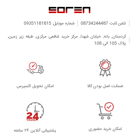
تلفن ثابت 08734244487
شماره موبایل: 09351181815
کردستان, بانه, خیابان شهدا, مرکز خرید شافعی مرکزی, طبقه زیر زمین,
پلاک 105 الی 108
ضمانت اصل بودن کالا
اﻣﮑﺎن ﺗﺤﻮﯾﻞ اﮐﺴﭙﺮس
امکان خرید حضوری
پشتیبانی آنلاین ۲۴ ساعته