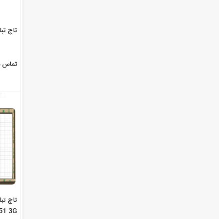
تاچ تبلت چ
تماس ب
51 3G