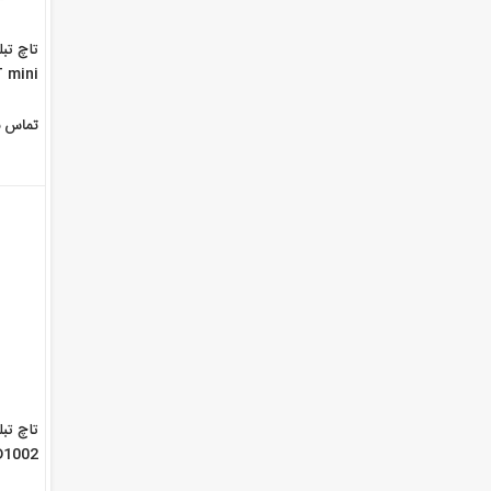
 mini
تماس ب
D1002