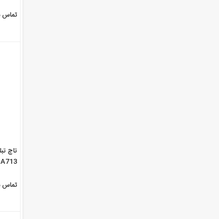
تماس ب
 A713
تماس ب