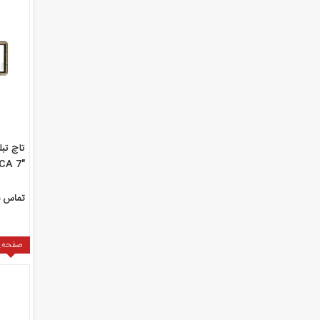
CA 7"
7W22
تماس ب
صفحه