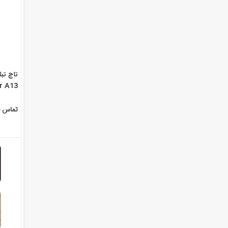
r A13
تماس ب