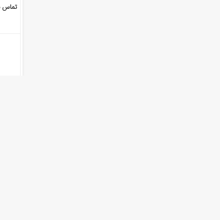
تماس ب
K-495
تماس ب