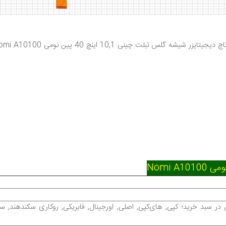
اچ دیجیتایزر شیشه گلس تبلت چینی
10,1 اینچ 40 پین نومی Nomi A10100
 سبد خرید؛ کپی, های‌کپی, اصلی, اورجینال, فابریکی, روکاری سکند‌هند, 