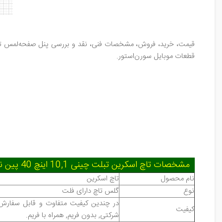
قیمت، خرید، فروش، مشخصات فنی، نقد و بررسی پنل صفحه‌لمس ت
قطعات ‌موبایل سورن‌استور
.
مشخصات تاچ اسکرین تبلت چینی 10,1 اینچ 40 پین نومی Nomi A10100
نام محصول
تاچ اسکرین
نوع
گلس تاچ دارای فلت
در چندین کیفیت متفاوت و قابل سفارش در
کیفیت
شرکتی, بدون فریم, همراه با فریم
.