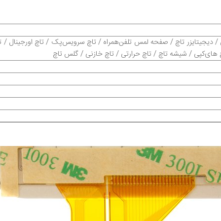
 دیجیتایزر تاچ / صفحه لمس تلفن‌همراه / تاچ سرویس‌پک / تاچ اورجینال / 
چ های‌کپی / شیشه تاچ / تاچ حرارتی / تاچ خازنی / گلس تاچ