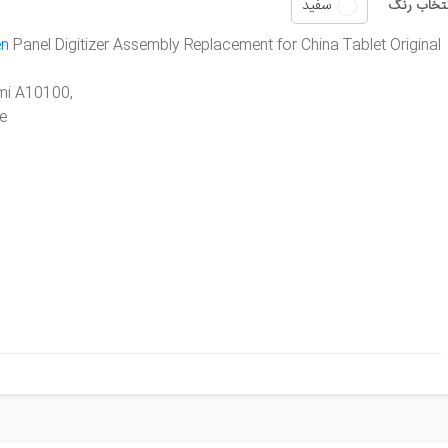
سفید
نتخاب رنگ
en
Panel Digitizer Assembly Replacement for
China Tablet
Original
,Models: Nomi A10100
e,