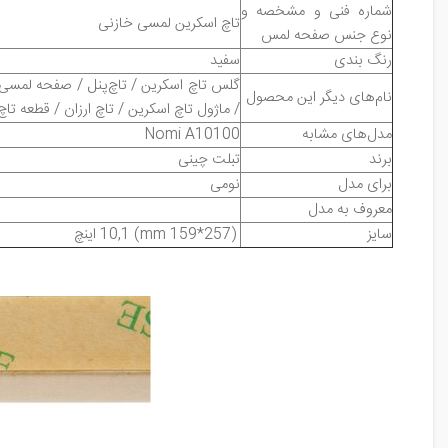
شماره فنی و مشخصه و
تاچ اسکرین لمسی خازنی
نوع جنس صفحه لمس
رنگ بندی
سفید
گلس تاچ اسکرین / تاچ‌پنل / صفحه لمسی /
نام‌های دیگر این محصول
/ ماژول تاچ اسکرین / تاچ ارزان / قطعه تا
مدل‌های مشابه
Nomi A10100
برند
تبلت چینی
برای مدل
نومی
معروف به مدل
سایز
(257*159 mm)
10,1
اینچ