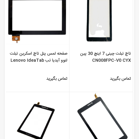
تاچ تبلت چینی 7 اینچ 30 پین
صفحه لمس پنل تاچ اسکرین تبلت
CN008FPC-V0 CYX
لنوو آیدیا تب Lenovo IdeaTab
S6000
تماس بگیرید
تماس بگیرید