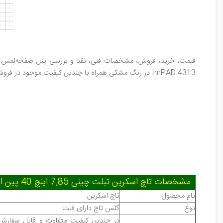
قیمت، خرید، فروش، مشخصات فنی، نقد و بررسی پنل صفحه‌لمس 
ImPAD 4313
در رنگ مشکی همراه با چندین کیفیت موجود در فروشگا
مشخصات تاچ اسکرین تبلت چینی 7,85 اینچ 40 پین اینول، اسیستنت، ایمپرشن Ainol Novo 8 Mini; Assistant AP-785; Impression ImPAD 4313
نام محصول
تاچ اسکرین
نوع
گلس تاچ دارای فلت
در چندین کیفیت متفاوت و قابل سفارش در