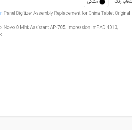
مشکی
نتخاب رنگ
en
Panel Digitizer Assembly Replacement for
China Tablet
Original
,Models: Ainol Novo 8 Mini; Assistant AP-785; Impression ImPAD 4313
,