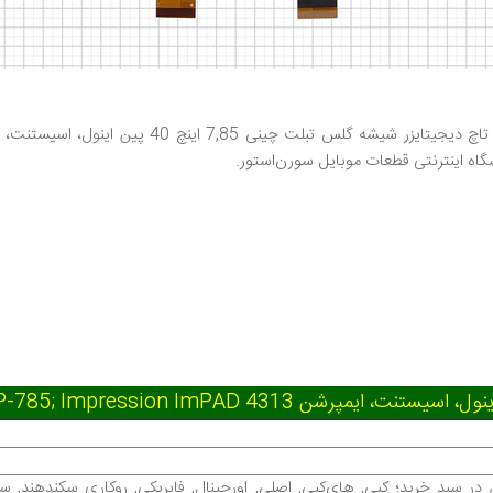
تاچ دیجیتایزر شیشه گلس تبلت چینی
ه اینترنتی قطعات ‌موبایل سورن‌استور
.
 سبد خرید؛ کپی, های‌کپی, اصلی, اورجینال, فابریکی, روکاری سکند‌هند, 