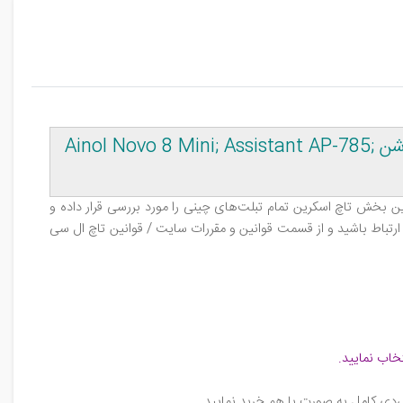
قیمت، خرید، فروش، مشخصات، بررسی تاچ اسکرین تبلت چینی 7,85 اینچ 40 پین اینول، اسیستنت، ایمپرشن Ainol Novo 8 Mini; Assistant AP-785;
این بخش تاچ اسکرین تمام تبلت‌های چینی را مورد بررسی قرار داده و
ارتباط باشید و از قسمت قوانین و مقررات سایت / قوانین تاچ ال‌ سی‌
خاب نمایید
.
‌دی کامل به صورت با هم خرید نمایید
.