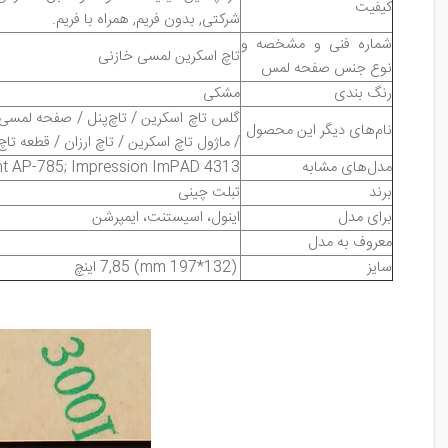
کیفیت
شرکتی, بدون فریم, همراه با فریم
.
شماره فنی و مشخصه و
تاچ اسکرین لمسی خازنی
نوع جنس صفحه لمس
رنگ بندی
مشکی
گلس تاچ اسکرین / تاچ‌پنل / صفحه لمسی /
نام‌های دیگر این محصول
/ ماژول تاچ اسکرین / تاچ ارزان / قطعه تا
مدل‌های مشابه
ant AP-785; Impression ImPAD 4313
برند
تبلت چینی
برای مدل
اینول، اسیستنت، ایمپرشن
معروف به مدل
سایز
(132*197 mm)
7,85
اینچ