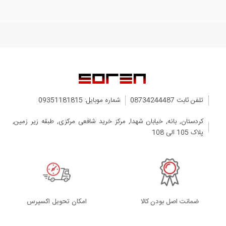
تلفن ثابت 08734244487
شماره موبایل: 09351181815
کردستان, بانه, خیابان شهدا, مرکز خرید شافعی مرکزی, طبقه زیر زمین,
پلاک 105 الی 108
ضمانت اصل بودن کالا
اﻣﮑﺎن ﺗﺤﻮﯾﻞ اﮐﺴﭙﺮس