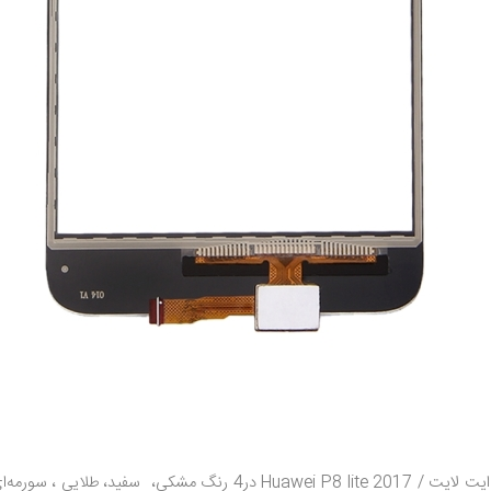
پی ایت لایت / Huawei P8 lite 2017 در4 رنگ مشکی،