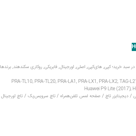
سبد خرید؛ کپی, های‌کپی, اصلی, اورجینال, فابریکی, روکاری سکند‌هند, برند‌ها
Huawei P9 Lite (2017), 
 دیجیتایزر تاچ / صفحه لمس تلفن‌همراه / تاچ سرویس‌پک / تاچ اورجینال / 