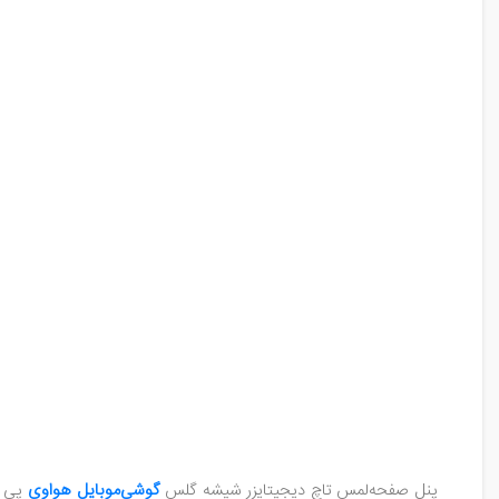
پنل صفحه‌لمس تاچ دیجیتایزر شیشه گلس
گوشی‌موبایل هواوی