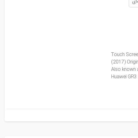
‌ای
Touch Screen
(2017) Origi
Also known a
Huawei GR3 