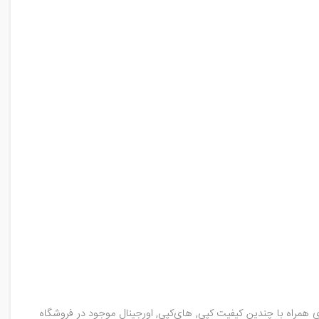
 سفید، طلایی ، سورمه‌ای همراه با چندین کیفیت کپی, های‌کپی, اورجینال موجود در فروشگاه