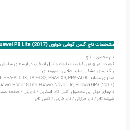
مشخصات تاچ گلس گوشی هواوی Huawei P8 Lite (2017)
نام محصول : تاچ
کیفیت : در چندین کیفیت متفاوت و قابل انتخاب در آیتم‌های سفارش در 
رنگ بندی: مشکی, سفید, طلایی ، سورمه ای
مدلهای مشابه: PRA-TL10, PRA-TL20, PRA-LA1, PRA-LX1, PRA-LX2, TAG-L21, PRA-AL00X, TAG-L32, PRA-LX3, PRA-AL00
Huawei Honor 8 Lite, Huawei Nova Lite, Huawei GR3 (2017)
نام‌های دیگر این محصول: گلس تاچ اسکرین / تاچ‌پنل / صفحه لمسی /
شیشه تاچ / تاچ حرارتی / تاچ خازنی / گلس تاچ