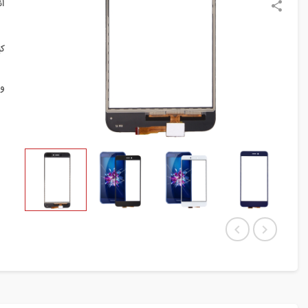
ا
ک
و