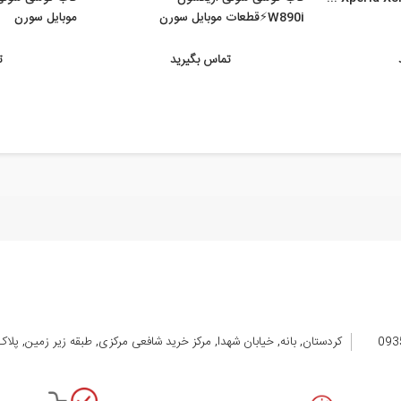
W890i⚡️قطعات موبایل سورن
موبایل سورن
تماس بگیرید
ت
کردستان, بانه, خیابان شهدا, مرکز خرید شافعی مرکزی, طبقه زیر زمین, پلاک 105 الی 08