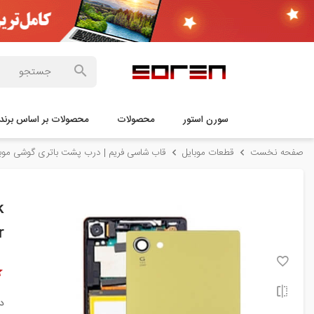
سورن استور
محصولات
محصولات بر اساس برند
صفحه نخست
قطعات موبایل
قاب شاسی فریم | درب پشت باتری گوشی موبا
k
r
د