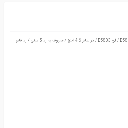
درب پشت باتری گوشی موبایل سونی اکسپریا زد فایو کامپکت / زد 5 کامپکت / زد پنج کامپکت / Sony Xperia Z5 Compact با مدل نامبر ای E5803 / ای E5803 / در سایز 4.6 اینچ / معروف به زد 5 مینی / زد فایو