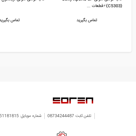
(C5303)⚡️قطعات ...
تماس بگیرید
تماس بگیرید
تلفن ثابت 08734244487
شماره موبایل: 09351181815