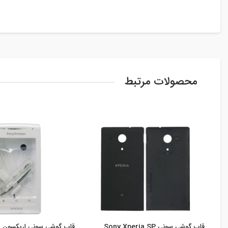
محصولات مرتبط
قاب گوشی سونی Sony Xperia SP
قاب گوشی سونی اریکسون Xperia X8i ...