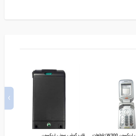
›
قاب گوشی سونی اریکسون W300⚡️قطعات
قاب گوشی سونی اریکسون