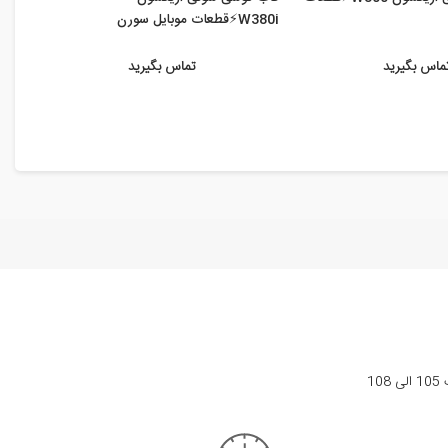
W380i⚡️قطعات موبایل سورن
X2⚡️قطعات موبایل سورن
ماس بگیرید
تماس بگیرید
1