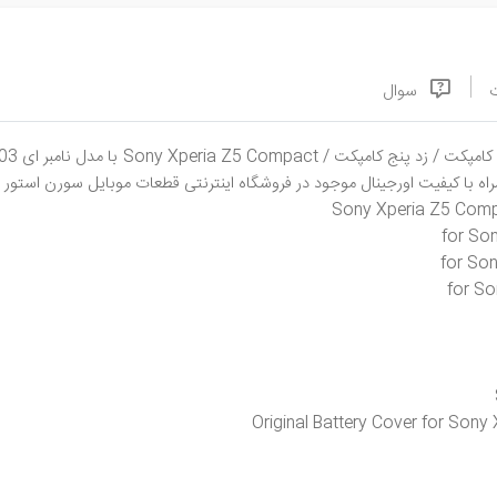
سوال
Sony Xperia Z5 Comp
for So
for Son
for So
Original Battery Cover for Son