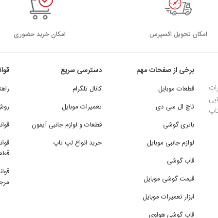
اﻣﮑﺎن ﺗﺤﻮﯾﻞ اﮐﺴﭙﺮس
امکان خرید حضوری
برخی از صفحات مهم
دسترسی سریع
قوا
ات
قطعات موبایل
کانال تلگرام
راهن
بی
تاچ ال سی دی
تعمیرات موبایل
روش
تاپ
باتری گوشی
قطعات و لوازم جانبی آیفون
قوان
لوازم جانبی موبایل
خرید انواع لپ تاپ
قوان
قطع
قاب گوشی
قوان
قیمت گوشی موبایل
مرجو
ابزار تعمیرات موبایل
قاب گوشی هواوی