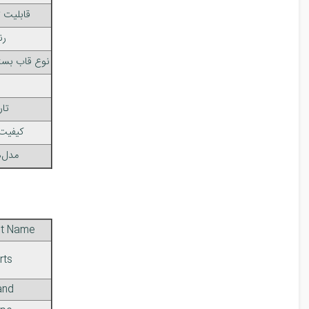
قابلیت
رن
نوع قاب بست
تار
کیفیت
مدل‌
t Name
rts
and