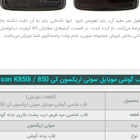
عمر مفید آن، باید تعویض شود. تنها نکته‌ایی باید به آن دقت داشته باشی
عرضه می‌کنند، باز کرده است. در قسمت آیتم‌های سفارش کالا کیفیت درخواستی
شتیبانی بخش فروش مجموعه سورن، تمام وقت پاسخگوی شما عزیزان می‌باشند.
بایل سونی اریکسون کی 850 / Sony Ericsson K850i
(قطعات موبایل)
 محصول
قاب شاسی گوشی موبایل سونی اریکسون کی 850
قطعه
قاب, شاسی, مید فریم, درب پشت باتری, بدنه گو
برند
سونی اریکسون
نوع
قاب بدنه گوشی