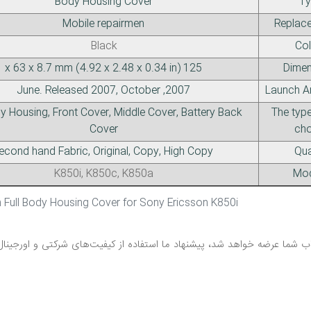
Body Housing Cover
Ty
Mobile repairmen
Replace
Black
Col
125 x 63 x 8.7 mm (4.92 x 2.48 x 0.34 in)
Dimen
2007, June. Released 2007, October
Launch A
dy Housing, Front Cover, Middle Cover, Battery Back
The type
Cover
cho
Second hand Fabric, Original, Copy, High Copy
Qua
K850i, K850c, K850a
Mod
Description Full Body Housing Cover for Sony Ericsson K850i
شما عرضه خواهد شد، پیشنهاد ما استفاده از کیفیت‌های شرکتی و اورجینال م