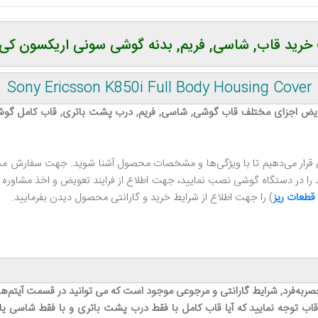
خرید قاب, شاسی, فریم, بدنه گوشی سونی اریکسون کی 850
Sony Ericsson K850i Full Body Housing Cover
تعویض اجزای مختلف قاب گوشی, شاسی, فریم, درب پشت باتری, قاب کامل گو
ی قرار می‌دهیم تا با ویژگی‌ها و مشخصات محصول آشنا شوید. جهت سفارش محص
 در دستگاه گوشی نصب نمایید، جهت اطلاع از فرایند تعویض و اخذ مشاوره رایگ
قطعات ریز
) را جهت اطلاع از شرایط خرید و گارانتی محصول دیدن بفرمایید.
صر‌به‌فرد, شرایط گارانتی و مرجوعی موجود است که می توانید در قسمت آیتم‌ه
اب توجه نمایید که آیا قاب کامل با فقط درب پشت باتری و با فقط شاسی یا ف