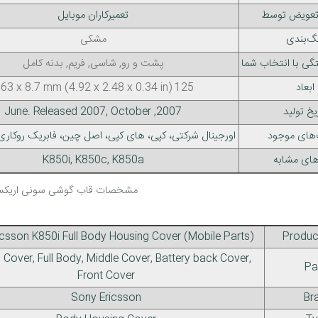
 تعویض توسط
تعمیرکاران موبایل
گ‌بندی
مشکی
گی با انتخاب شما
پشت و رو, شاسی, فریم, بدنه کامل
ابعاد
125 x 63 x 8.7 mm (4.92 x 2.48 x 0.34 in)
یخ تولید
2007, June. Released 2007, October
‌های موجود
اورجینال شرکتی، کپی، های کپی، اصل چین، فابریک روکاری 
های مشابه
K850i, K850c, K850a
مشخصات قاب گوشی سونی اریکسون
csson K850i Full Body Housing Cover (Mobile Parts)
Produc
Cover, Full Body, Middle Cover, Battery back Cover,
Pa
Front Cover
Sony Ericsson
Br