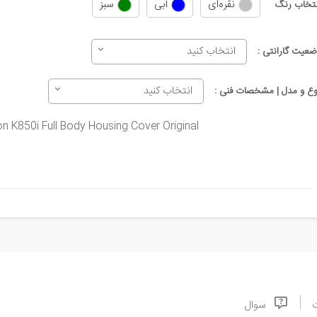
نقره‌ای
آبی
سبز
نتخاب رنگ
انتخاب کنید
ضعیت گارانتی :
انتخاب کنید
وع و مدل | مشخصات فنی :
n K850i Full Body Housing Cover Original
سوال