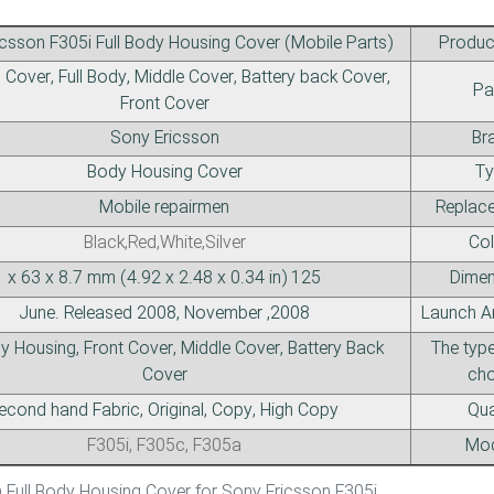
csson F305i Full Body Housing Cover (Mobile Parts)
Produc
Cover, Full Body, Middle Cover, Battery back Cover,
Pa
Front Cover
Sony Ericsson
Br
Body Housing Cover
Ty
Mobile repairmen
Replace
Black,Red,White,Silver
Col
125 x 63 x 8.7 mm (4.92 x 2.48 x 0.34 in)
Dimen
2008, June. Released 2008, November
Launch A
dy Housing, Front Cover, Middle Cover, Battery Back
The type
Cover
cho
Second hand Fabric, Original, Copy, High Copy
Qua
F305i, F305c, F305a
Mod
Description Full Body Housing Cover for Sony Ericsson F305i