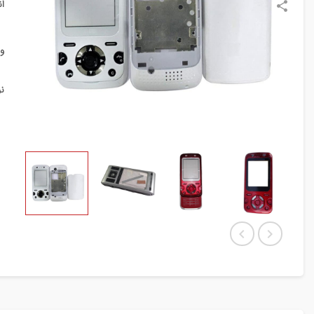
ا
و
ن