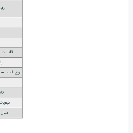
نام
قابلیت
رن
نوع قاب بست
تار
کیفیت
مدل‌