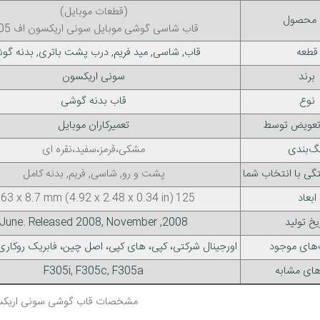
(قطعات موبایل)
 محصول
قاب شاسی گوشی موبایل سونی اریکسون اف 305
قطعه
قاب, شاسی, مید فریم, درب پشت باتری, بدنه گو
برند
سونی اریکسون
نوع
قاب بدنه گوشی
 تعویض توسط
تعمیرکاران موبایل
گ‌بندی
مشکی،قرمز،سفید،نقره ای
گی با انتخاب شما
پشت و رو, شاسی, فریم, بدنه کامل
ابعاد
125 x 63 x 8.7 mm (4.92 x 2.48 x 0.34 in)
یخ تولید
2008, June. Released 2008, November
‌های موجود
اورجینال شرکتی، کپی، های کپی، اصل چین، فابریک روکاری 
های مشابه
F305i, F305c, F305a
مشخصات قاب گوشی سونی اریکسون