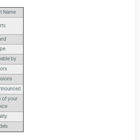
t Name
rts
and
pe
able by
ors
sions
nnounced
 of your
ice
lity
els