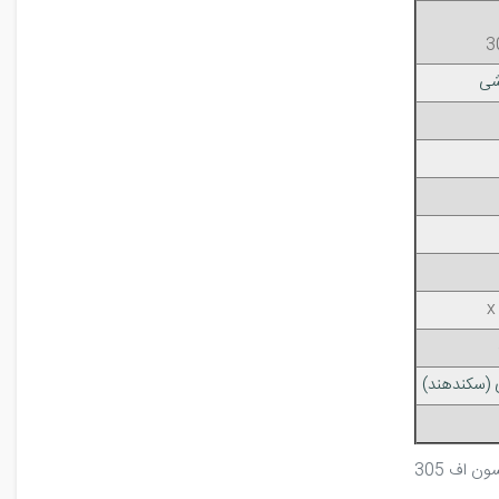
شی
(سکند‌هند)
 اف 305