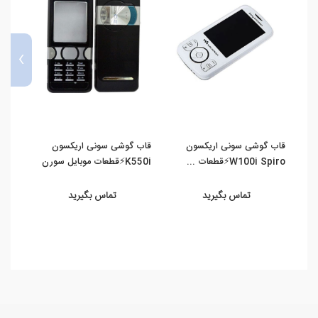
›
قاب گوشی سونی اریکسون
قاب گوشی سونی اریکسون
pact
y ...
W100i Spiro⚡️قطعات ...
K550i⚡️قطعات موبایل سورن
تماس بگیرید
تماس بگیرید