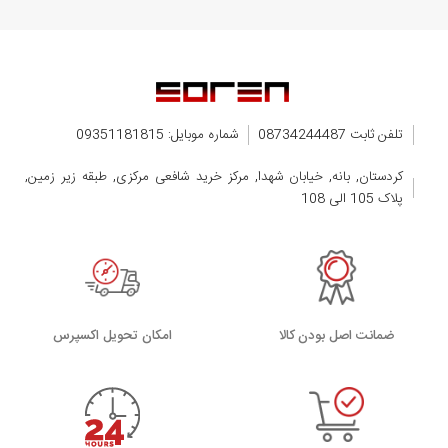
تلفن ثابت 08734244487
شماره موبایل: 09351181815
کردستان, بانه, خیابان شهدا, مرکز خرید شافعی مرکزی, طبقه زیر زمین,
پلاک 105 الی 108
ضمانت اصل بودن کالا
اﻣﮑﺎن ﺗﺤﻮﯾﻞ اﮐﺴﭙﺮس