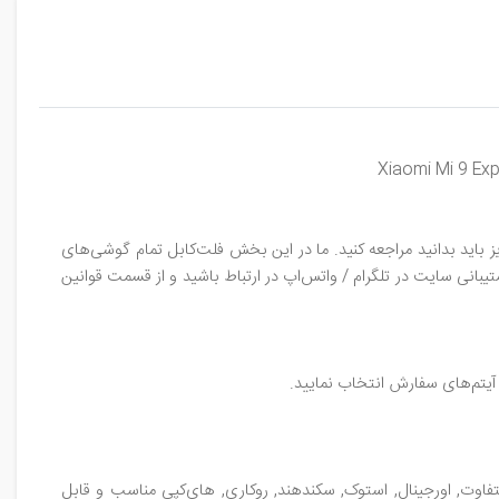
 باید بدانید مراجعه کنید. ما در این بخش فلت‌کابل تمام گوشی‌های
تیبانی سایت در تلگرام / واتس‌اپ در ارتباط باشید و از قسمت قوانین
آیتم‌های سفارش انتخاب نمایید.
 شیائومی می ناین اکسپلورر / Xiaomi Mi 9 Explorer همراه با چندین کیفیت متفاوت, اورجینال, استوک, سکند‌هند, روکاری, های‌کپی مناسب و قابل