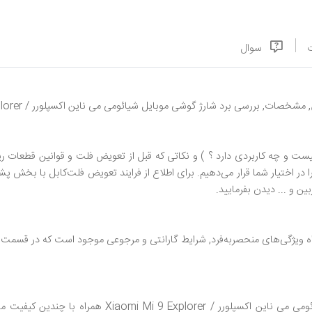
سوال
صات, بررسی برد شارژ گوشی موبایل شیائومی می ناین اکسپلورر / Xiaomi Mi 9 Explorer
ست و چه کاربردی دارد ؟ ) و نکاتی که قبل از تعویض فلت و قوانین قطعات ریز
ا در اختیار شما قرار می‌دهیم. برای اطلاع از فرایند تعویض فلت‌کابل با بخش پش
ن و ... دیدن بفرمایید.
 ویژگی‌های منحصر‌به‌فرد, شرایط گارانتی و مرجوعی موجود است که در قسمت 
قیمت, خرید, فروش, مشخصات, بررسی برد شارژ گوشی موبایل