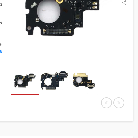
ک
و
ق