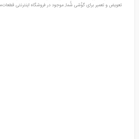
تعویض و تعمیر برای گوًَشی شًَما, موجود در فروشگاه اینترنتی قطعات‌م