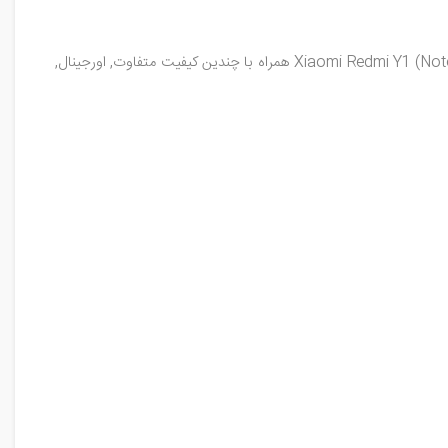
قیمت, خرید, فروش, مشخصات, بررسی فلت سنسور فینگرپرینت / سنسور اثر انگشت گوشی موبایل شیائومی ردمی وای وان / نوت فایو ای / Xiaomi Redmi Y1 (Note 5A) همراه با چندین کیفیت متفاوت, اورجینال,