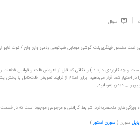
سوال
ر فینگرپرینت گوشی موبایل شیائومی ردمی وای وان / نوت فایو ای / omi Redmi Y1 (Note 5A
ست و چه کاربردی دارد ؟ ) و نکاتی که قبل از تعویض فلت و قوانین قطعات ریز
ا در اختیار شما قرار می‌دهیم. برای اطلاع از فرایند تعویض فلت‌کابل با بخش پش
ن و ... دیدن بفرمایید.
 ویژگی‌های منحصر‌به‌فرد, شرایط گارانتی و مرجوعی موجود است که در قسمت 
ایل
سورن (
سورن استور
)