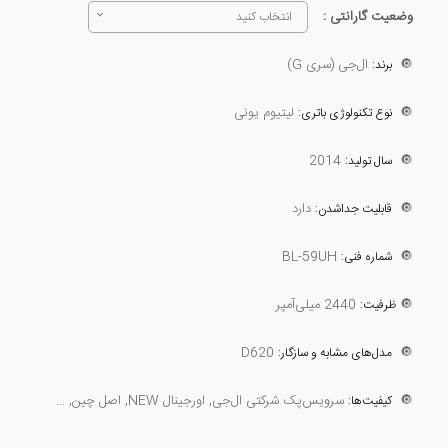
وضعیت گارانتی :
انتخاب کنید
🔘
ال‌جی (سری G)
برند:
🔘
لیتیوم یونی
نوع تکنولوژی باتری:
2014
🔘
سال تولید:
🔘
دارد
قابلیت جداشدن:
BL-59UH
🔘
شماره فنی:
🔘
2440 میلی‌آمپر
ظرفیت:
D620
🔘
مدل‌های مشابه و سازگار:
🔘
سرویس‌پک شرکتی ال‌جی, اورجینال NEW, اصل چین, ...
کیفیت‌ها: