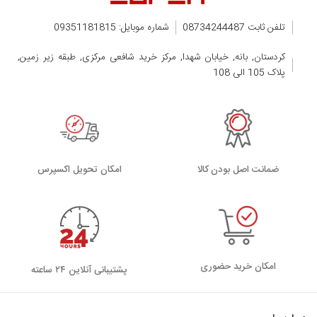
تلفن ثابت 08734244487
شماره موبایل: 09351181815
کردستان, بانه, خیابان شهدا, مرکز خرید شافعی مرکزی, طبقه زیر زمین,
پلاک 105 الی 108
ضمانت اصل بودن کالا
اﻣﮑﺎن ﺗﺤﻮﯾﻞ اﮐﺴﭙﺮس
امکان خرید حضوری
پشتیبانی آنلاین ۲۴ ساعته