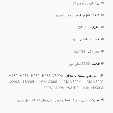
🔘
ال‌جی (سری V)
برند:
🔘
لیتیوم پلیمری
نوع تکنولوژی باتری:
2017
🔘
سال تولید:
🔘
ندارد
قابلیت جداشدن:
BL-T34
🔘
شماره فنی:
🔘
3300 میلی‌آمپر
ظرفیت:
H930, H931, H932, H933, VS996,
🔘
مدل‌های مشابه و سازگار:
US998, LS998U, LGM-V300L, LGM-V300K, LGM-V300S,
LS998, AS998, H932PR, L-01K, H930DS
🔘
سرویس‌پک شرکتی ال‌جی, اورجینال NEW, اصل چین, ...
کیفیت‌ها: