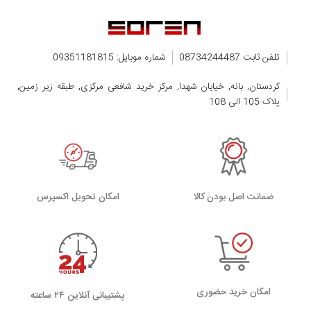
تلفن ثابت 08734244487
شماره موبایل: 09351181815
کردستان, بانه, خیابان شهدا, مرکز خرید شافعی مرکزی, طبقه زیر زمین,
پلاک 105 الی 108
ضمانت اصل بودن کالا
اﻣﮑﺎن ﺗﺤﻮﯾﻞ اﮐﺴﭙﺮس
امکان خرید حضوری
پشتیبانی آنلاین ۲۴ ساعته