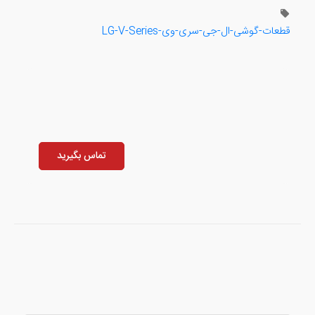
قطعات-گوشی-ال-جی-سری-وی-LG-V-Series
تماس بگیرید