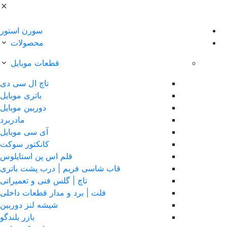
سورن استور
محصولات
قطعات موبایل
تاچ ال سی دی
باتری موبایل
دوربین موبایل
مادربرد
آی سی موبایل
کانکتور سوکت
قلم اس پن استایلوس
قاب شاسی فریم | درب پشت باتری
تاچ | گلس فنی و تعمیراتی
فلت | برد و مدار قطعات داخلی
شیشه لنز دوربین
بازر بلندگو