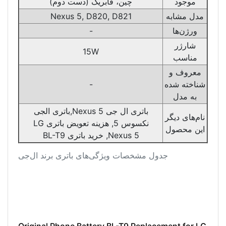
موجود
چین، فابریک (دست دوم)
مدل مشابه
Nexus 5, D820, D821
ورژن‌ها
-
شارژر
15W
مناسب
معروف و
شناخته شده
-
به مدل
باتری ال جی Nexus 5,باتری الجی
نام‌های دیگر
نکسوس 5, هزینه تعویض باتری LG
این محصول
Nexus 5, خرید باتری BL-T9
جدول مشخصات ویژگی‌های باتری برند ال‌جی