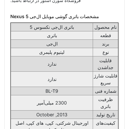
فروشگاه سورن استور در ارتباط باشید.
مشخصات باتری گوشی موبایل ال‌جی Nexus 5
نام محصول
باتری ال‌جی نکسوس 5
قطعه
باتری
برند
ال‌جی
نوع
لیتیوم پلیمری
قابلیت
ندارد
جداشدن
قابلیت شارژ
ندارد
سریع
شماره فنی
BL-T9
ظرفیت
2300 میلی‌آمپر
باتری
تاریخ تولید
2013, October
کیفیت‌های
اورجینال شرکتی، کپی، های کپی، اصل