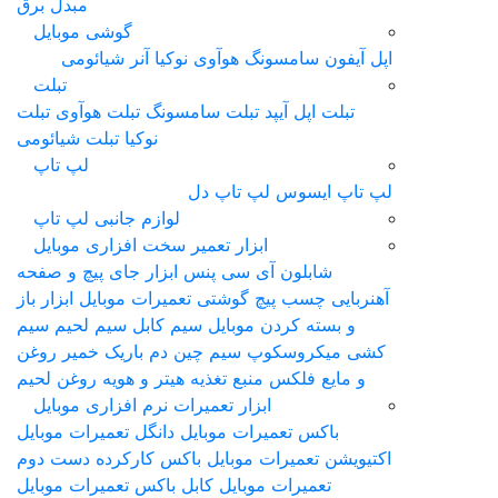
مبدل برق
گوشی موبایل
اپل آیفون
سامسونگ
هوآوی
نوکیا
آنر
شیائومی
تبلت
تبلت اپل آیپد
تبلت سامسونگ
تبلت هوآوی
تبلت
نوکیا
تبلت شیائومی
لپ تاپ
لپ‌ تاپ ایسوس
لپ تاپ دل
لوازم جانبی لپ تاپ
ابزار تعمیر سخت افزاری موبایل
شابلون آی سی
پنس
ابزار جای پیچ و صفحه
آهنربایی
چسب
پیچ گوشتی تعمیرات موبایل
ابزار باز
و بسته کردن موبایل
سیم کابل سیم لحیم سیم
کشی
ميکروسکوپ
سیم چین دم باریک
خمیر روغن
و مایع فلکس
منبع تغذیه
هیتر و هویه
روغن لحیم
ابزار تعمیرات نرم افزاری موبایل
باکس تعمیرات موبایل
دانگل تعمیرات موبایل
اکتیویشن تعمیرات موبایل
باکس کارکرده دست دوم
تعمیرات موبایل
کابل باکس تعمیرات موبایل