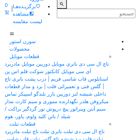
0
برگزیـده‌هـا
|
مشاهده
لیست مقایسه
سورن استور
محصولات
قطعات موبایل
تاچ ال سی دی
باتری موبایل
دوربین موبایل
مادربرد
آی سی موبایل
کانکتور سوکت
قلم اس پن
استایلوس
قاب شاسی فریم | درب پشت باتری
تاچ
| گلس فنی و تعمیراتی
فلت | برد و مدار قطعات
داخلی
شیشه لنز دوربین
بازر بلندگو
اسپیکر تماس
میکروفن
هلدر نگهدارنده مموری و سیم کارت
مدار
سیم آنتن
ویبراتور
پیچ
درپوش
تور گردگیر
براکت /
شیلد / باتن
کلید ولوم، پاور، هوم
قطعات تبلت
تاچ ال سی دی تبلت
باتری تبلت
تاچ تبلت
مادربرد
تبلت
فلت برد
شیشه تاچ گلس تبلت
قاب شاسی