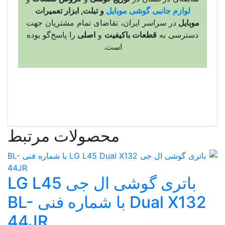
لوازم جانبی گوشی موبایل
و تبلت, ابزار تعمیرات
موبایل
در سراسر ایران، تقاضای تمام مشتریان جهت
دسترسی به
قطعات باکیفیت
و
اصلی
را پاسخ‌گو بوده
است.
محصولات مرتبط
باتری گوشی ال جی LG L45
Dual X132 با شماره فنی BL-
44JR