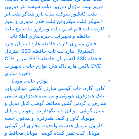
فریم تبلت
ماژول دوربین تبلت
شیشه لنز دوربین
تبلت
کانکتور سوکت تبلت
بازر بلندگو تبلت
ایر
اسپیکر تبلت
میکروفن تبلت
هلدر مموری و سیم
کارت تبلت
قلم اس‎پن تبلت
ویبراتور تبلت
پیچ تبلت
حافظه و تجهیزات ذخیره‌سازی اطلاعات
فلش مموری
کارت حافظه
هارد اینترنال
هارد
اکسترنال
هارد لپ تاپ
حافظه SSD اینترنال
حافظه SSD اکسترنال
حافظه SSD سرور
CD-
DVD
باکس هارد
داک هارد
لوازم جانبی تجهیزات
ذخیره سازی
لوازم جانبی موبایل
کاور، گارد، قاب گوشی
شارژر گوشی موبایل
پاور
بانک
هندزفری بلوتوثی و بی سیم
هندزفری سیمی
هندزفری گردنی
گلس محافظ گوشی
کابل تبدیل و
مبدل گوشی موبایل
پایه نگهدارنده و هولدر موبایل
مونوپاد
کاور و کیف هندزفری و هدفون
جعبه
کارتون موبایل
هدست واقعیت مجازی
لنز گوشی
موبایل
کیت تمیز کننده گوشی موبایل
محافظ و