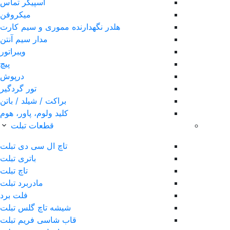
اسپیکر تماس
میکروفن
هلدر نگهدارنده مموری و سیم کارت
مدار سیم آنتن
ویبراتور
پیچ
درپوش
تور گردگیر
براکت / شیلد / باتن
کلید ولوم، پاور، هوم
قطعات تبلت
تاچ ال سی دی تبلت
باتری تبلت
تاچ تبلت
مادربرد تبلت
فلت برد
شیشه تاچ گلس تبلت
قاب شاسی فریم تبلت