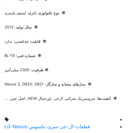
🔘
نوع تکنولوژی باتری:
لیتیوم پلیمری
🔘
سال تولید:
2013
🔘
قابلیت جداشدن:
ندارد
🔘
شماره فنی:
BL-T9
🔘
ظرفیت:
2300 میلی‌آمپر
🔘
مدل‌های مشابه و سازگار:
Nexus 5, D820, D821
🔘
کیفیت‌ها:
سرویس‌پک شرکتی ال‌جی, اورجینال NEW, اصل چین, ...
قطعات-ال-جی-سری-نکسوس-LG-Nexus