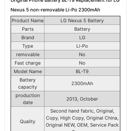
Original Phone Battery BL-T9 Replacement for LG
Nexus 5 non-removable Li-Po 2300mAh
Product Name
LG Nexus 5 Battery
Parts
Battery
Brand
LG
Type
Li-Po
removable
No
Fast charge
No
Model Name
BL-T9
Battery
2300mAh
capacity
production
2013, October
date
Second hand fabric, Original,
Copy, High Copy, Original China,
Quality
Original NEW, OEM, Service Pack