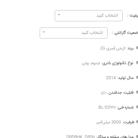
انتخاب کنید
کیفیت 
انتخاب کنید
وضعیت گارانتی 
ال‌جی (سری G)
برند:

لیتیوم یونی
نوع تکنولوژی باتری:

2014
سال تولید:

دارد
قابلیت جداشدن:

BL-53YH
شماره فنی:

3000 میلی‌آمپر
ظرفیت:

D858HK, D856
مدل‌های مشابه و سازگار:
