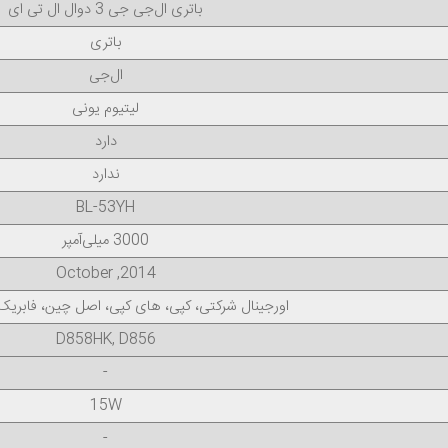
باتری ال‌جی جی 3 دوال ال تی ای
باتری
ال‌جی
لیتیوم یونی
دارد
ندارد
BL-53YH
3000 میلی‌آمپر
2014, October
اورجینال شرکتی، کپی، های کپی، اصل چین، فابری
D858HK, D856
-
15W
-