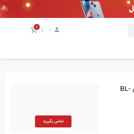
0
|
باتری گوشی ال جی LG G3 DUAL-LTE با شماره فنی BL-
تماس بگیرید