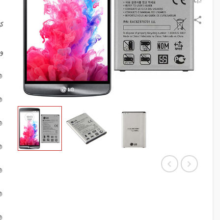
:
:






