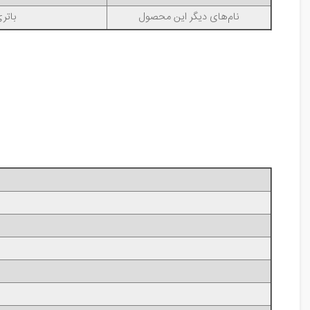
نام‌های دیگر این محصول
باتری ال جی G3 DUAL-LTE,باتری الج