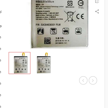
:
:






