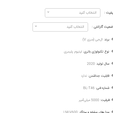
انتخاب کنید
کیفیت 
انتخاب کنید
وضعیت گارانتی 
ال‌جی (سری V)
برند:

لیتیوم پلیمری
نوع تکنولوژی باتری:

2020
سال تولید:

ندارد
قابلیت جداشدن:

BL-T46
شماره فنی:

5000 میلی‌آمپر
ظرفیت:

LM-V600
مدل‌های مشابه و سازگار:
