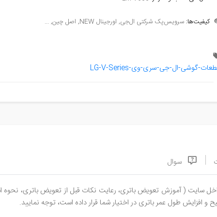
سرویس‌پک شرکتی ال‌جی, اورجینال NEW, اصل چین, ...
کیفیت‌ها:

قطعات-گوشی-ال-جی-سری-وی-LG-V-Seri
سوال
، نحوه استفاده درست از باتری، تست سلامت، برنامه‌های بهینه‌سازی و ...)
مطالعه فرمایید و به مطالبی که مجموعه سورن استور، جهت شارژ صحیح و