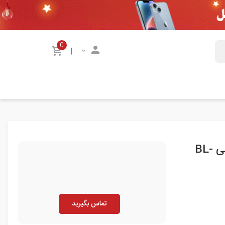
0
|
باتری گوشی ال جی LG V60 THINQ 5G با شماره فنی BL-
تماس بگیرید