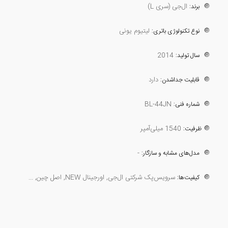
🔘
ال‌جی (سری L)
برند:
🔘
لیتیوم یونی
نوع تکنولوژی باتری:
2014
🔘
سال تولید:
🔘
دارد
قابلیت جداشدن:
BL-44JN
🔘
شماره فنی:
🔘
1540 میلی‌آمپر
ظرفیت:
-
🔘
مدل‌های مشابه و سازگار:
🔘
سرویس‌پک شرکتی ال‌جی, اورجینال NEW, اصل چین, ...
کیفیت‌ها: