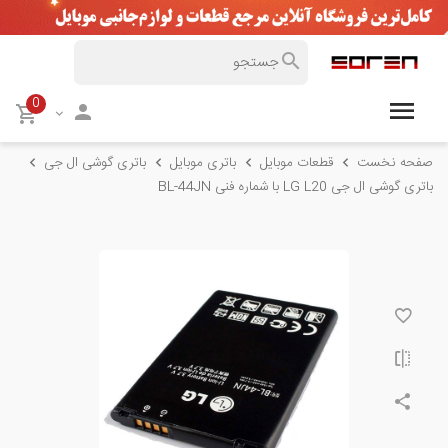
0
صفحه نخست
قطعات موبایل
باتری موبایل
باتری گوشی ال جی
باتری گوشی ال جی LG L20 با شماره فنی BL-44JN