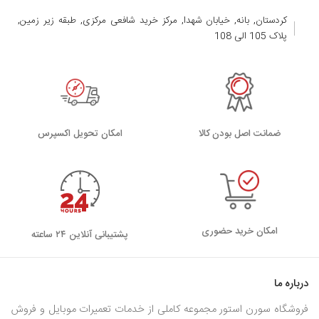
کردستان, بانه, خیابان شهدا, مرکز خرید شافعی مرکزی, طبقه زیر زمین,
پلاک 105 الی 108
ضمانت اصل بودن کالا
اﻣﮑﺎن ﺗﺤﻮﯾﻞ اﮐﺴﭙﺮس
امکان خرید حضوری
پشتیبانی آنلاین ۲۴ ساعته
درباره ما
فروشگاه سورن استور مجموعه کاملی از خدمات تعمیرات موبایل و فروش