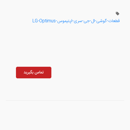
قطعات-گوشی-ال-جی-سری-اپتیموس-LG-Optimus
تماس بگیرید