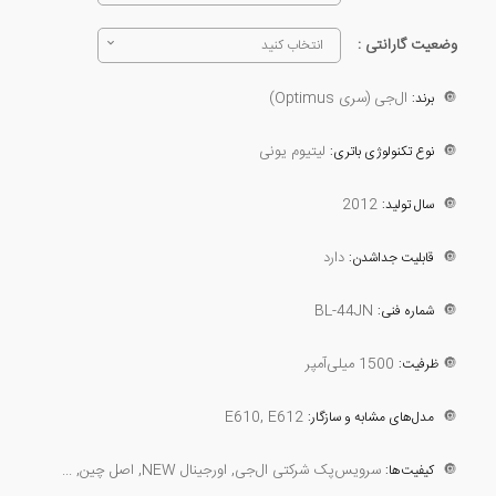
وضعیت گارانتی :
انتخاب کنید
🔘
ال‌جی (سری Optimus)
برند:
🔘
لیتیوم یونی
نوع تکنولوژی باتری:
2012
🔘
سال تولید:
🔘
دارد
قابلیت جداشدن:
BL-44JN
🔘
شماره فنی:
🔘
1500 میلی‌آمپر
ظرفیت:
E610, E612
🔘
مدل‌های مشابه و سازگار:
🔘
سرویس‌پک شرکتی ال‌جی, اورجینال NEW, اصل چین, ...
کیفیت‌ها: