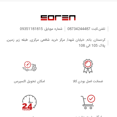
تلفن ثابت 08734244487
شماره موبایل: 09351181815
کردستان, بانه, خیابان شهدا, مرکز خرید شافعی مرکزی, طبقه زیر زمین,
پلاک 105 الی 108
ضمانت اصل بودن کالا
اﻣﮑﺎن ﺗﺤﻮﯾﻞ اﮐﺴﭙﺮس