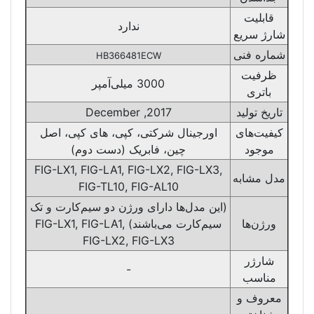
قابلیت
ندارد
شارژ سریع
شماره فنی
HB366481ECW
ظرفیت
3000 میلی‌آمپر
باتری
تاریخ تولید
2017, December
کیفیت‌های
اورجینال شرکتی، کپی، های کپی، اصل
موجود
چین، فابریک (دست دوم)
FIG-LX1, FIG-LA1, FIG-LX2, FIG-LX3,
مدل مشابه
FIG-TL10, FIG-AL10
(این مدل‌ها دارای ورژن دو سیم‌کارت و تک‌
ورژن‌ها
سیم‌کارت می‌باشند) FIG-LX1, FIG-LA1,
FIG-LX2, FIG-LX3
شارژر
-
مناسب
معروف و