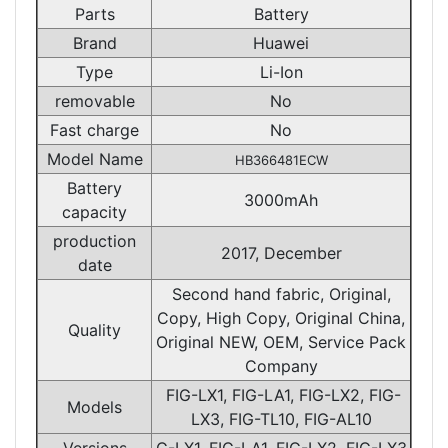
Parts
Battery
Brand
Huawei
Type
Li-Ion
removable
No
Fast charge
No
Model Name
HB366481ECW
Battery
3000mAh
capacity
production
2017, December
date
Second hand fabric, Original,
Copy, High Copy, Original China,
Quality
Original NEW, OEM, Service Pack
Company
FIG-LX1, FIG-LA1, FIG-LX2, FIG-
Models
LX3, FIG-TL10, FIG-AL10
Versions
G-LX1, FIG-LA1, FIG-LX2, FIG-LX3