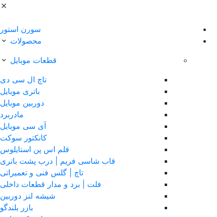
سورن استور
محصولات
قطعات موبایل
تاچ ال سی دی
باتری موبایل
دوربین موبایل
مادربرد
آی سی موبایل
کانکتور سوکت
قلم اس پن استایلوس
قاب شاسی فریم | درب پشت باتری
تاچ | گلس فنی و تعمیراتی
فلت | برد و مدار قطعات داخلی
شیشه لنز دوربین
بازر بلندگو