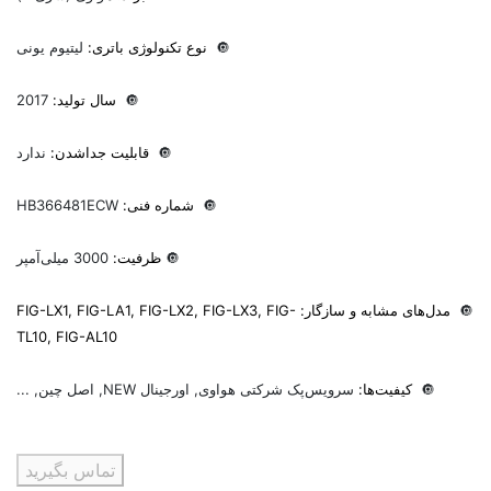
🔘
نوع تکنولوژی باتری:
لیتیوم یونی
🔘
سال تولید:
2017
🔘
قابلیت جداشدن:
ندارد
🔘
شماره فنی:
HB366481ECW
🔘
ظرفیت:
3000 میلی‌آمپر
🔘
مدل‌های مشابه و سازگار: FIG-LX1, FIG-LA1, FIG-LX2, FIG-LX3, FIG-
TL10, FIG-AL10
🔘
کیفیت‌ها:
سرویس‌پک شرکتی هواوی, اورجینال NEW, اصل چین, ...
تماس بگیرید