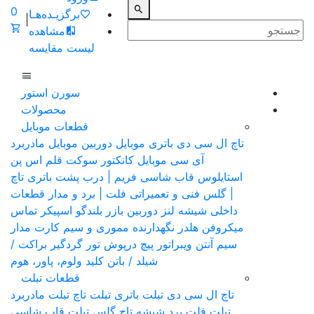
0
برگزیـده‌هـا
|
مشاهده
لیست مقایسه
سورن استور
محصولات
قطعات موبایل
تاچ ال سی دی
باتری موبایل
دوربین موبایل
مادربرد
آی سی موبایل
کانکتور سوکت
قلم اس پن
استایلوس
قاب شاسی فریم | درب پشت باتری
تاچ
| گلس فنی و تعمیراتی
فلت | برد و مدار قطعات
داخلی
شیشه لنز دوربین
بازر بلندگو
اسپیکر تماس
میکروفن
هلدر نگهدارنده مموری و سیم کارت
مدار
سیم آنتن
ویبراتور
پیچ
درپوش
تور گردگیر
براکت /
شیلد / باتن
کلید ولوم، پاور، هوم
قطعات تبلت
تاچ ال سی دی تبلت
باتری تبلت
تاچ تبلت
مادربرد
تبلت
فلت برد
شیشه تاچ گلس تبلت
قاب شاسی