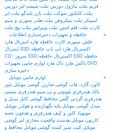
فریم تبلت
ماژول دوربین تبلت
شیشه لنز دوربین
تبلت
کانکتور سوکت تبلت
بازر بلندگو تبلت
ایر
اسپیکر تبلت
میکروفن تبلت
هلدر مموری و سیم
کارت تبلت
قلم اس‎پن تبلت
ویبراتور تبلت
پیچ تبلت
حافظه و تجهیزات ذخیره‌سازی اطلاعات
فلش مموری
کارت حافظه
هارد اینترنال
هارد
اکسترنال
هارد لپ تاپ
حافظه SSD اینترنال
حافظه SSD اکسترنال
حافظه SSD سرور
CD-
DVD
باکس هارد
داک هارد
لوازم جانبی تجهیزات
ذخیره سازی
لوازم جانبی موبایل
کاور، گارد، قاب گوشی
شارژر گوشی موبایل
پاور
بانک
هندزفری بلوتوثی و بی سیم
هندزفری سیمی
هندزفری گردنی
گلس محافظ گوشی
کابل تبدیل و
مبدل گوشی موبایل
پایه نگهدارنده و هولدر موبایل
مونوپاد
کاور و کیف هندزفری و هدفون
جعبه
کارتون موبایل
هدست واقعیت مجازی
لنز گوشی
موبایل
کیت تمیز کننده گوشی موبایل
محافظ و