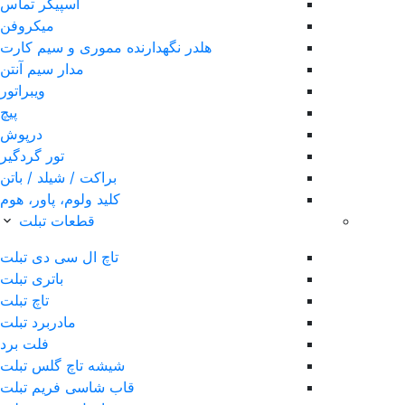
اسپیکر تماس
میکروفن
هلدر نگهدارنده مموری و سیم کارت
مدار سیم آنتن
ویبراتور
پیچ
درپوش
تور گردگیر
براکت / شیلد / باتن
کلید ولوم، پاور، هوم
قطعات تبلت
تاچ ال سی دی تبلت
باتری تبلت
تاچ تبلت
مادربرد تبلت
فلت برد
شیشه تاچ گلس تبلت
قاب شاسی فریم تبلت