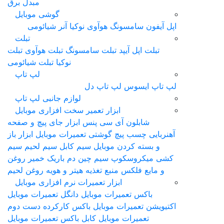
مبدل برق
گوشی موبایل
اپل آیفون
سامسونگ
هوآوی
نوکیا
آنر
شیائومی
تبلت
تبلت اپل آیپد
تبلت سامسونگ
تبلت هوآوی
تبلت
نوکیا
تبلت شیائومی
لپ تاپ
لپ‌ تاپ ایسوس
لپ تاپ دل
لوازم جانبی لپ تاپ
ابزار تعمیر سخت افزاری موبایل
شابلون آی سی
پنس
ابزار جای پیچ و صفحه
آهنربایی
چسب
پیچ گوشتی تعمیرات موبایل
ابزار باز
و بسته کردن موبایل
سیم کابل سیم لحیم سیم
کشی
ميکروسکوپ
سیم چین دم باریک
خمیر روغن
و مایع فلکس
منبع تغذیه
هیتر و هویه
روغن لحیم
ابزار تعمیرات نرم افزاری موبایل
باکس تعمیرات موبایل
دانگل تعمیرات موبایل
اکتیویشن تعمیرات موبایل
باکس کارکرده دست دوم
تعمیرات موبایل
کابل باکس تعمیرات موبایل