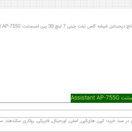
اچ دیجیتایزر شیشه گلس تبلت چینی
7 اینچ 30 پین اسیستنت Assistant AP-755G
 سبد خرید؛ کپی, های‌کپی, اصلی, اورجینال, فابریکی, روکاری سکند‌هند, 