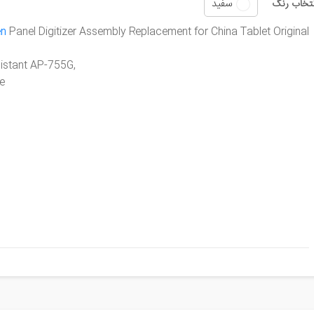
سفید
نتخاب رنگ
en
Panel Digitizer Assembly Replacement for
China Tablet
Original
,Models: Assistant AP-755G
e,