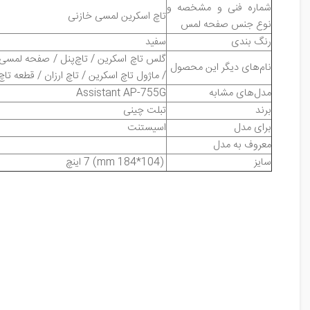
شماره فنی و مشخصه و
تاچ اسکرین لمسی خازنی
نوع جنس صفحه لمس
رنگ بندی
سفید
گلس تاچ اسکرین / تاچ‌پنل / صفحه لمسی /
نام‌های دیگر این محصول
/ ماژول تاچ اسکرین / تاچ ارزان / قطعه تا
مدل‌های مشابه
Assistant AP-755G
برند
تبلت چینی
برای مدل
اسیستنت
معروف به مدل
سایز
(104*184 mm) 7
اینچ