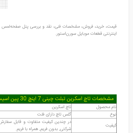
قیمت، خرید، فروش، مشخصات فنی، نقد و بررسی پنل صفحه‌لمس ت
اینترنتی قطعات ‌موبایل سورن‌استور
.
مشخصات تاچ اسکرین تبلت چینی 7 اینچ 30 پین اسیستنت Assistant AP-755G
نام محصول
تاچ اسکرین
نوع
گلس تاچ دارای فلت
در چندین کیفیت متفاوت و قابل سفارش در
کیفیت
شرکتی, بدون فریم, همراه با فریم
.