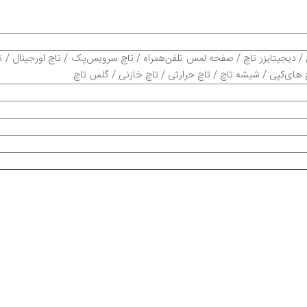
 دیجیتایزر تاچ / صفحه لمس تلفن‌همراه / تاچ سرویس‌پک / تاچ اورجینال / 
چ های‌کپی / شیشه تاچ / تاچ حرارتی / تاچ خازنی / گلس تاچ