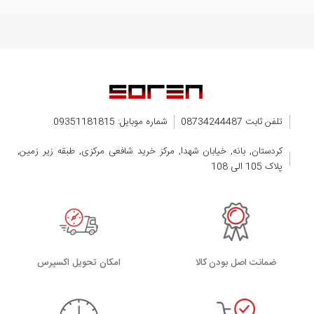
تلفن ثابت 08734244487
شماره موبایل: 09351181815
کردستان, بانه, خیابان شهدا, مرکز خرید شافعی مرکزی, طبقه زیر زمین,
پلاک 105 الی 108
ضمانت اصل بودن کالا
اﻣﮑﺎن ﺗﺤﻮﯾﻞ اﮐﺴﭙﺮس