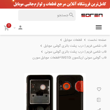
0
صفحه نخست
قطعات موبایل
قاب شاسی فریم | درب پشت باتری گوشی موبایل
قاب شاسی فریم | درب پشت باتری گوشی سونی
قاب گوشی سونی اریکسون W610i⚡️قطعات موبایل سورن