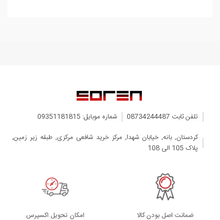
تلفن ثابت 08734244487
شماره موبایل: 09351181815
کردستان, بانه, خیابان شهدا, مرکز خرید شافعی مرکزی, طبقه زیر زمین,
پلاک 105 الی 108
ضمانت اصل بودن کالا
اﻣﮑﺎن ﺗﺤﻮﯾﻞ اﮐﺴﭙﺮس