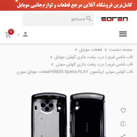
0
صفحه نخست
قطعات موبایل
قاب شاسی فریم | درب پشت باتری گوشی موبایل
قاب شاسی فریم | درب پشت باتری گوشی سونی
قاب گوشی سونی اریکسون R800i Xperia PLAY⚡️قطعات موبایل سورن