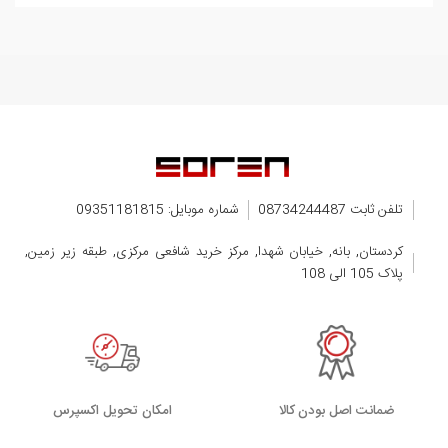
تلفن ثابت 08734244487
شماره موبایل: 09351181815
کردستان, بانه, خیابان شهدا, مرکز خرید شافعی مرکزی, طبقه زیر زمین,
پلاک 105 الی 108
ضمانت اصل بودن کالا
اﻣﮑﺎن ﺗﺤﻮﯾﻞ اﮐﺴﭙﺮس