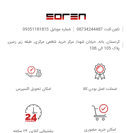
تلفن ثابت 08734244487
شماره موبایل: 09351181815
کردستان, بانه, خیابان شهدا, مرکز خرید شافعی مرکزی, طبقه زیر زمین,
پلاک 105 الی 108
ضمانت اصل بودن کالا
اﻣﮑﺎن ﺗﺤﻮﯾﻞ اﮐﺴﭙﺮس
امکان خرید حضوری
پشتیبانی آنلاین ۲۴ ساعته