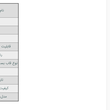
نام
قابلیت
رن
نوع قاب بست
تار
کیفیت
مدل‌