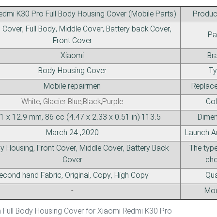
edmi K30 Pro Full Body Housing Cover (Mobile Parts)
Produc
Cover, Full Body, Middle Cover, Battery back Cover,
Pa
Front Cover
Xiaomi
Br
Body Housing Cover
Ty
Mobile repairmen
Replace
White, Glacier Blue,Black,Purple
Col
113.5 x 59.1 x 12.9 mm, 86 cc (4.47 x 2.33 x 0.51 in)
Dimen
2020, March 24
Launch A
dy Housing, Front Cover, Middle Cover, Battery Back
The type
Cover
cho
Second hand Fabric, Original, Copy, High Copy
Qua
-
Mod
Description Full Body Housing Cover for Xiaomi Redmi K30 Pro