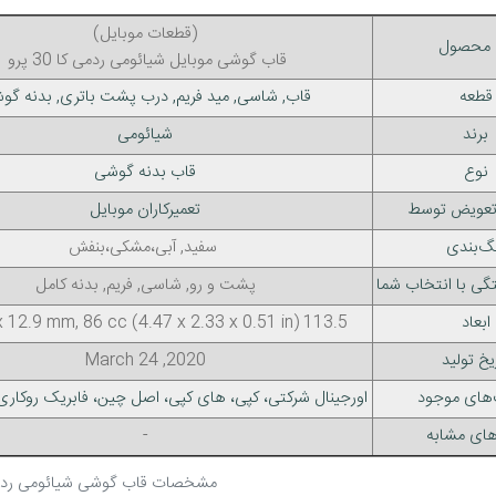
(قطعات موبایل)
 محصول
قاب گوشی موبایل شیائومی ردمی کا 30 پرو
قطعه
قاب, شاسی, مید فریم, درب پشت باتری, بدنه گو
برند
شیائومی
نوع
قاب بدنه گوشی
 تعویض توسط
تعمیرکاران موبایل
گ‌بندی
سفید, آبی،مشکی،بنفش
گی با انتخاب شما
پشت و رو, شاسی, فریم, بدنه کامل
ابعاد
113.5 x 59.1 x 12.9 mm, 86 cc (4.47 x 2.33 x 0.51 in)
یخ تولید
2020, March 24
‌های موجود
اورجینال شرکتی، کپی، های کپی، اصل چین، فابریک روکاری 
های مشابه
-
مشخصات قاب گوشی شیائومی ردمی کا 0