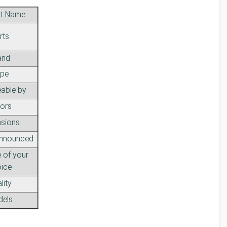
t Name
rts
and
pe
able by
ors
sions
nnounced
 of your
ice
lity
els