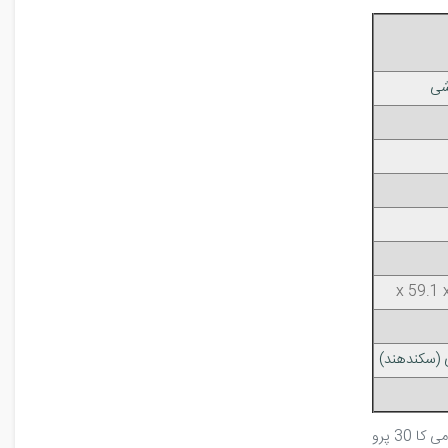
شی
(سکند‌هند)
3 پرو