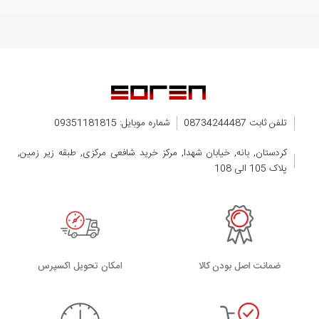
تلفن ثابت 08734244487
شماره موبایل: 09351181815
کردستان, بانه, خیابان شهدا, مرکز خرید شافعی مرکزی, طبقه زیر زمین,
پلاک 105 الی 108
ضمانت اصل بودن کالا
اﻣﮑﺎن ﺗﺤﻮﯾﻞ اﮐﺴﭙﺮس