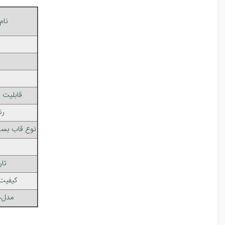
نام
قابلیت
رن
نوع قاب بست
تار
کیفیت
مدل‌