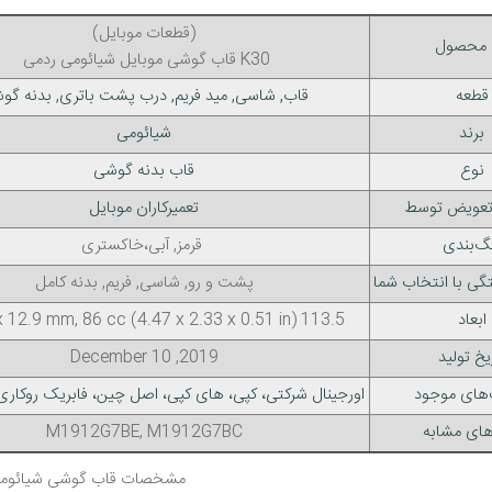
(قطعات موبایل)
 محصول
قاب گوشی موبایل شیائومی ردمی K30
قطعه
قاب, شاسی, مید فریم, درب پشت باتری, بدنه گو
برند
شیائومی
نوع
قاب بدنه گوشی
 تعویض توسط
تعمیرکاران موبایل
گ‌بندی
قرمز, آبی،خاکستری
گی با انتخاب شما
پشت و رو, شاسی, فریم, بدنه کامل
ابعاد
113.5 x 59.1 x 12.9 mm, 86 cc (4.47 x 2.33 x 0.51 in)
یخ تولید
2019, December 10
‌های موجود
اورجینال شرکتی، کپی، های کپی، اصل چین، فابریک روکاری 
های مشابه
M1912G7BE, M1912G7BC
مشخصات قاب گوشی شیائومی ر