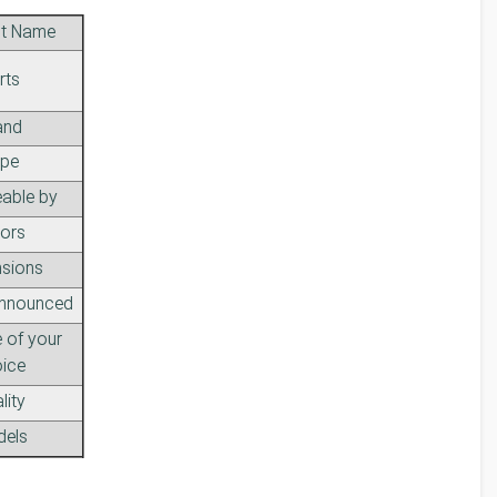
t Name
rts
and
pe
able by
ors
sions
nnounced
 of your
ice
lity
els