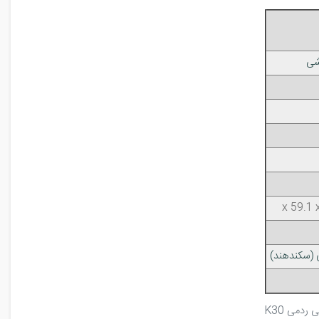
شی
(سکند‌هند)
دمی K30