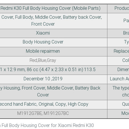
 Redmi K30 Full Body Housing Cover (Mobile Parts)
Produc
Cover, Full Body, Middle Cover, Battery back Cover,
Pa
Front Cover
Xiaomi
Br
Body Housing Cover
Ty
Mobile repairmen
Replace
Red,Blue,Gray
Col
113.5 x 59.1 x 12.9 mm, 86 cc (4.47 x 2.33 x 0.51 in)
Dimen
2019, December 10
Launch A
dy Housing, Front Cover, Middle Cover, Battery Back
The type
Cover
cho
Second hand Fabric, Original, Copy, High Copy
Qua
M1912G7BE, M1912G7BC
Mod
Description Full Body Housing Cover for Xiaomi Redmi K30