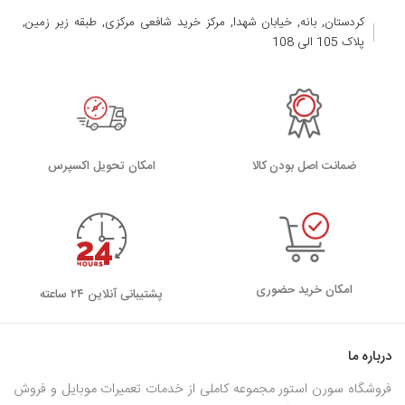
کردستان, بانه, خیابان شهدا, مرکز خرید شافعی مرکزی, طبقه زیر زمین,
پلاک 105 الی 108
ضمانت اصل بودن کالا
اﻣﮑﺎن ﺗﺤﻮﯾﻞ اﮐﺴﭙﺮس
امکان خرید حضوری
پشتیبانی آنلاین ۲۴ ساعته
درباره ما
فروشگاه سورن استور مجموعه کاملی از خدمات تعمیرات موبایل و فروش