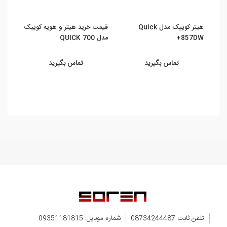
هیتر کوییک مدل Quick
قیمت خرید هیتر و هویه کوییک
هیتر 
857DW+
مدل QUICK 700
موبای
تماس بگیرید
تماس بگیرید
تلفن ثابت 08734244487
شماره موبایل: 09351181815