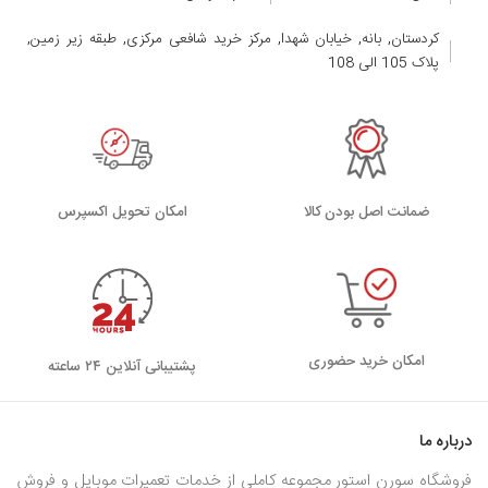
کردستان, بانه, خیابان شهدا, مرکز خرید شافعی مرکزی, طبقه زیر زمین,
پلاک 105 الی 108
ضمانت اصل بودن کالا
اﻣﮑﺎن ﺗﺤﻮﯾﻞ اﮐﺴﭙﺮس
امکان خرید حضوری
پشتیبانی آنلاین ۲۴ ساعته
درباره ما
فروشگاه سورن استور مجموعه کاملی از خدمات تعمیرات موبایل و فروش