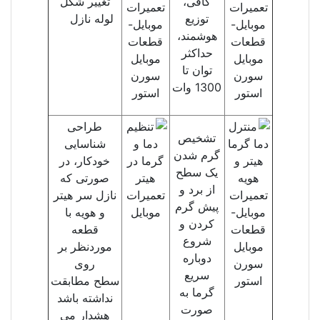
کافی،
تغییر شکل
توزیع
لوله نازل
هوشمند،
حداکثر
توان تا
1300 وات
طراحی
تشخیص
شناسایی
گرم شدن
خودکار، در
یک سطح
صورتی که
از برد و
نازل سر هیتر
پیش گرم
و هویه با
کردن و
قطعه
شروع
مورد‌نظر بر
دوباره
روی
سریع
سطح مطابقت
گرما به
نداشته باشد
صورت
هشدار می