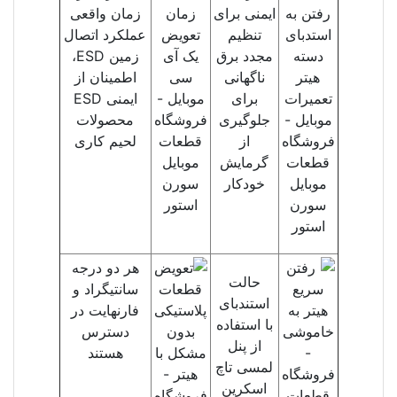
ایمنی برای
زمان واقعی
تنظیم
عملکرد اتصال
مجدد برق
زمین ESD،
ناگهانی
اطمینان از
برای
ایمنی ESD
جلوگیری
محصولات
از
لحیم کاری
گرمایش
خودکار
هر دو درجه
حالت
سانتیگراد و
استندبای
فارنهایت در
با استفاده
دسترس
از پنل
هستند
لمسی تاچ
اسکرین