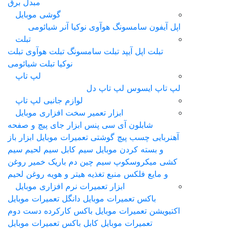
مبدل برق
گوشی موبایل
اپل آیفون
سامسونگ
هوآوی
نوکیا
آنر
شیائومی
تبلت
تبلت اپل آیپد
تبلت سامسونگ
تبلت هوآوی
تبلت
نوکیا
تبلت شیائومی
لپ تاپ
لپ‌ تاپ ایسوس
لپ تاپ دل
لوازم جانبی لپ تاپ
ابزار تعمیر سخت افزاری موبایل
شابلون آی سی
پنس
ابزار جای پیچ و صفحه
آهنربایی
چسب
پیچ گوشتی تعمیرات موبایل
ابزار باز
و بسته کردن موبایل
سیم کابل سیم لحیم سیم
کشی
ميکروسکوپ
سیم چین دم باریک
خمیر روغن
و مایع فلکس
منبع تغذیه
هیتر و هویه
روغن لحیم
ابزار تعمیرات نرم افزاری موبایل
باکس تعمیرات موبایل
دانگل تعمیرات موبایل
اکتیویشن تعمیرات موبایل
باکس کارکرده دست دوم
تعمیرات موبایل
کابل باکس تعمیرات موبایل