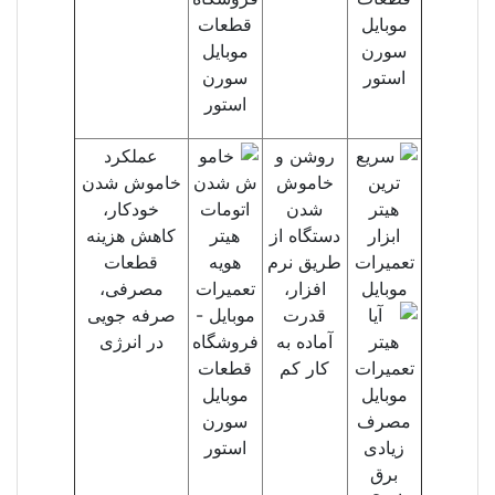
روشن و
عملکرد
خاموش
خاموش شدن
شدن
خودکار،
دستگاه از
کاهش هزینه
طریق نرم
قطعات
افزار،
مصرفی،
قدرت
صرفه جویی
آماده به
در انرژی
کار کم