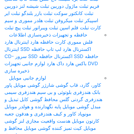
فریم تبلت
ماژول دوربین تبلت
شیشه لنز دوربین
تبلت
کانکتور سوکت تبلت
بازر بلندگو تبلت
ایر
اسپیکر تبلت
میکروفن تبلت
هلدر مموری و سیم
کارت تبلت
قلم اس‎پن تبلت
ویبراتور تبلت
پیچ تبلت
حافظه و تجهیزات ذخیره‌سازی اطلاعات
فلش مموری
کارت حافظه
هارد اینترنال
هارد
اکسترنال
هارد لپ تاپ
حافظه SSD اینترنال
حافظه SSD اکسترنال
حافظه SSD سرور
CD-
DVD
باکس هارد
داک هارد
لوازم جانبی تجهیزات
ذخیره سازی
لوازم جانبی موبایل
کاور، گارد، قاب گوشی
شارژر گوشی موبایل
پاور
بانک
هندزفری بلوتوثی و بی سیم
هندزفری سیمی
هندزفری گردنی
گلس محافظ گوشی
کابل تبدیل و
مبدل گوشی موبایل
پایه نگهدارنده و هولدر موبایل
مونوپاد
کاور و کیف هندزفری و هدفون
جعبه
کارتون موبایل
هدست واقعیت مجازی
لنز گوشی
موبایل
کیت تمیز کننده گوشی موبایل
محافظ و