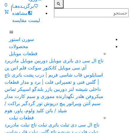
0
برگزیـده‌هـا
|
مشاهده
لیست مقایسه
سورن استور
محصولات
قطعات موبایل
تاچ ال سی دی
باتری موبایل
دوربین موبایل
مادربرد
آی سی موبایل
کانکتور سوکت
قلم اس پن
استایلوس
قاب شاسی فریم | درب پشت باتری
تاچ
| گلس فنی و تعمیراتی
فلت | برد و مدار قطعات
داخلی
شیشه لنز دوربین
بازر بلندگو
اسپیکر تماس
میکروفن
هلدر نگهدارنده مموری و سیم کارت
مدار
سیم آنتن
ویبراتور
پیچ
درپوش
تور گردگیر
براکت /
شیلد / باتن
کلید ولوم، پاور، هوم
قطعات تبلت
تاچ ال سی دی تبلت
باتری تبلت
تاچ تبلت
مادربرد
تبلت
فلت برد
شیشه تاچ گلس تبلت
قاب شاسی