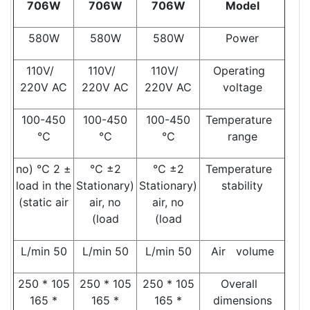
706W
706W
706W
Model
580W
580W
580W
Power
110V/
110V/
110V/
Operating
220V AC
220V AC
220V AC
voltage
100-450
100-450
100-450
Temperature
℃
℃
℃
range
± 2 ℃ (no
±2 ℃
±2 ℃
Temperature
load in the
(Stationary
(Stationary
stability
static air)
air, no
air, no
load)
load)
50 L/min
50 L/min
50 L/min
Air volume
105 * 250
105 * 250
105 * 250
Overall
* 165
* 165
* 165
dimensions