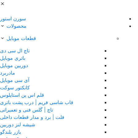
سورن استور
محصولات
قطعات موبایل
تاچ ال سی دی
باتری موبایل
دوربین موبایل
مادربرد
آی سی موبایل
کانکتور سوکت
قلم اس پن استایلوس
قاب شاسی فریم | درب پشت باتری
تاچ | گلس فنی و تعمیراتی
فلت | برد و مدار قطعات داخلی
شیشه لنز دوربین
بازر بلندگو