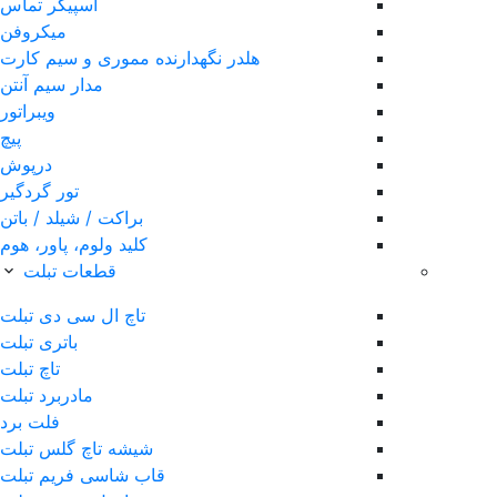
اسپیکر تماس
میکروفن
هلدر نگهدارنده مموری و سیم کارت
مدار سیم آنتن
ویبراتور
پیچ
درپوش
تور گردگیر
براکت / شیلد / باتن
کلید ولوم، پاور، هوم
قطعات تبلت
تاچ ال سی دی تبلت
باتری تبلت
تاچ تبلت
مادربرد تبلت
فلت برد
شیشه تاچ گلس تبلت
قاب شاسی فریم تبلت