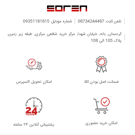
تلفن ثابت 08734244487
شماره موبایل: 09351181815
کردستان, بانه, خیابان شهدا, مرکز خرید شافعی مرکزی, طبقه زیر زمین,
پلاک 105 الی 108
ضمانت اصل بودن کالا
اﻣﮑﺎن ﺗﺤﻮﯾﻞ اﮐﺴﭙﺮس
امکان خرید حضوری
پشتیبانی آنلاین ۲۴ ساعته