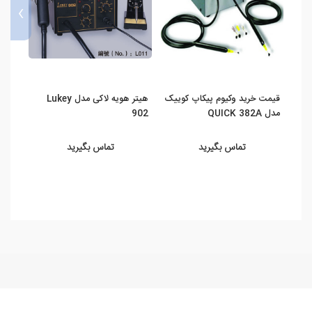
›
قیمت خرید وکیوم پیکاپ کوییک
هیتر هویه لاکی مدل Lukey
قیمت
مدل QUICK 382A
902
100
تماس بگیرید
تماس بگیرید