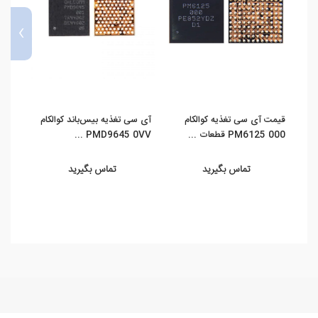
›
قیمت آی سی تغذیه کوالکام
آی سی تغذیه بیس‌باند کوالکام
قیمت 
PM6125 000 قطعات ...
PMD9645 0VV ...
0A 102
تماس بگیرید
تماس بگیرید