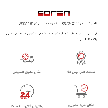
تلفن ثابت 08734244487
شماره موبایل: 09351181815
کردستان, بانه, خیابان شهدا, مرکز خرید شافعی مرکزی, طبقه زیر زمین,
پلاک 105 الی 108
ضمانت اصل بودن کالا
اﻣﮑﺎن ﺗﺤﻮﯾﻞ اﮐﺴﭙﺮس
امکان خرید حضوری
پشتیبانی آنلاین ۲۴ ساعته