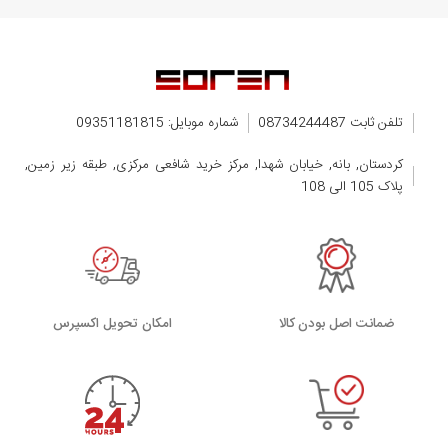
تلفن ثابت 08734244487
شماره موبایل: 09351181815
کردستان, بانه, خیابان شهدا, مرکز خرید شافعی مرکزی, طبقه زیر زمین,
پلاک 105 الی 108
ضمانت اصل بودن کالا
اﻣﮑﺎن ﺗﺤﻮﯾﻞ اﮐﺴﭙﺮس