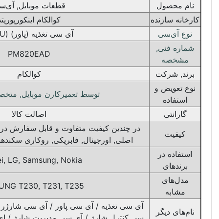
قطعات موبایل, آی‌سی
کوالکام اینکورپوریتد
آی سی تغذیه (پاور) (PMU)
PM820EAD
کوالکام
توسط تعمیرکارن موبایل, متخصص, حرفه‌ای
اصالت کالا
ندین کیفیت متفاوت و قابل سفارش در سبد خرید؛ کپی, های‌کپی,
لی, اورجینال, فابریکی, روکاری سکند‌هند (روکاری دست دوم).
Huawei, LG, Samsung, Nokia
SAMSUNG T230, T231, T235,
 تغذیه / آی سی پاور / آی سی شارژر / آی سی تنظیم ولتاژ / آی
ترل شارژ / آی سی مدیریت شارژ / ای سی مدار شارژ / آی سی