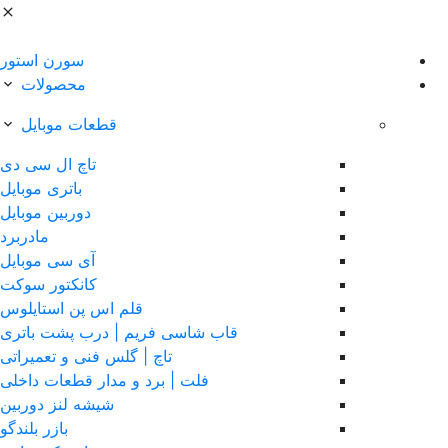
سورن استور
محصولات
قطعات موبایل
تاچ ال سی دی
باتری موبایل
دوربین موبایل
مادربرد
آی سی موبایل
کانکتور سوکت
قلم اس پن استایلوس
قاب شاسی فریم | درب پشت باتری
تاچ | گلس فنی و تعمیراتی
فلت | برد و مدار قطعات داخلی
شیشه لنز دوربین
بازر بلندگو