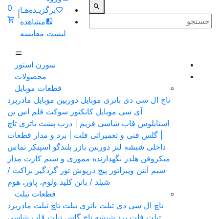
0
برگزیـده‌هـا
|
مشاهده
لیست مقایسه
سورن استور
محصولات
قطعات موبایل
ی
باتری موبایل
دوربین موبایل
مادربرد
ی موبایل
کانکتور سوکت
قلم اس پن
 شاسی فریم | درب پشت باتری
تاچ
و تعمیراتی
فلت | برد و مدار قطعات
لنز دوربین
بازر بلندگو
اسپیکر تماس
ر نگهدارنده مموری و سیم کارت
مدار
راتور
پیچ
درپوش
تور گردگیر
براکت /
شیلد / باتن
کلید ولوم، پاور، هوم
قطعات تبلت
دی تبلت
باتری تبلت
تاچ تبلت
مادربرد
رد
شیشه تاچ گلس تبلت
قاب شاسی