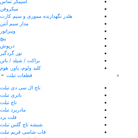
اسپیکر تماس
میکروفن
هلدر نگهدارنده مموری و سیم کارت
مدار سیم آنتن
ویبراتور
پیچ
درپوش
تور گردگیر
براکت / شیلد / باتن
کلید ولوم، پاور، هوم
قطعات تبلت
تاچ ال سی دی تبلت
باتری تبلت
تاچ تبلت
مادربرد تبلت
فلت برد
شیشه تاچ گلس تبلت
قاب شاسی فریم تبلت