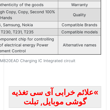
Guarantee the authenticity of the goods
100% Brand New, Original, High Copy, Copy, Second
Hands
Huawei, LG, Samsung, Nokia
C
SAMSUNG T230, T231, T235,
C
Replacement board component chip for controlling
flow and direction of electrical energy Power
Management Control
بی آی سی تغذیه
بایل, تبلت