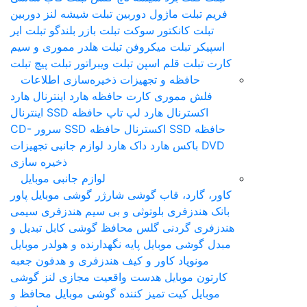
ماژول دوربین تبلت
شیشه لنز دوربین
کتور سوکت تبلت
بازر بلندگو تبلت
ایر
لت
میکروفن تبلت
هلدر مموری و سیم
لم اس‎پن تبلت
ویبراتور تبلت
پیچ تبلت
 و تجهیزات ذخیره‌سازی اطلاعات
موری
کارت حافظه
هارد اینترنال
هارد
ال
هارد لپ تاپ
حافظه SSD اینترنال
حافظه SSD سرور
CD-
 هارد
داک هارد
لوازم جانبی تجهیزات
ذخیره سازی
لوازم جانبی موبایل
، قاب گوشی
شارژر گوشی موبایل
پاور
ی بلوتوثی و بی سیم
هندزفری سیمی
دنی
گلس محافظ گوشی
کابل تبدیل و
موبایل
پایه نگهدارنده و هولدر موبایل
کاور و کیف هندزفری و هدفون
جعبه
ایل
هدست واقعیت مجازی
لنز گوشی
ت تمیز کننده گوشی موبایل
محافظ و