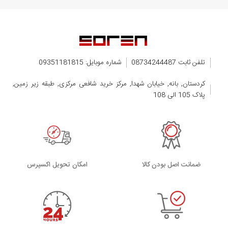
تلفن ثابت 08734244487
شماره موبایل: 09351181815
کردستان, بانه, خیابان شهدا, مرکز خرید شافعی مرکزی, طبقه زیر زمین,
پلاک 105 الی 108
ضمانت اصل بودن کالا
اﻣﮑﺎن ﺗﺤﻮﯾﻞ اﮐﺴﭙﺮس