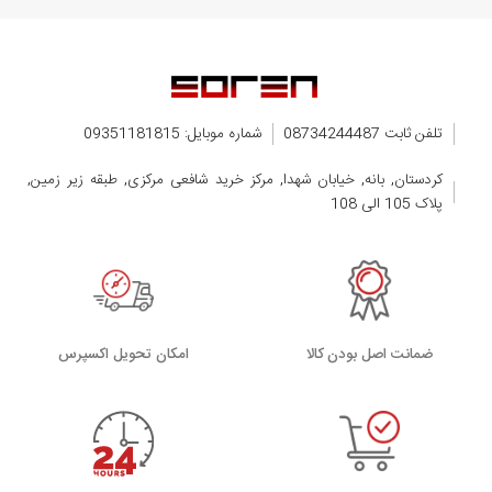
تلفن ثابت 08734244487
شماره موبایل: 09351181815
کردستان, بانه, خیابان شهدا, مرکز خرید شافعی مرکزی, طبقه زیر زمین,
پلاک 105 الی 108
ضمانت اصل بودن کالا
اﻣﮑﺎن ﺗﺤﻮﯾﻞ اﮐﺴﭙﺮس