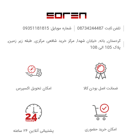
تلفن ثابت 08734244487
شماره موبایل: 09351181815
کردستان, بانه, خیابان شهدا, مرکز خرید شافعی مرکزی, طبقه زیر زمین,
پلاک 105 الی 108
ضمانت اصل بودن کالا
اﻣﮑﺎن ﺗﺤﻮﯾﻞ اﮐﺴﭙﺮس
امکان خرید حضوری
پشتیبانی آنلاین ۲۴ ساعته