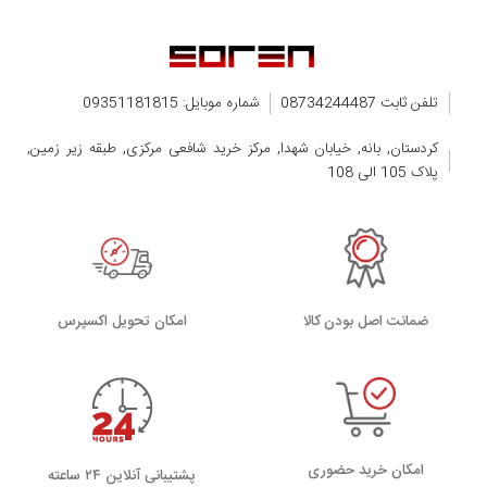
تلفن ثابت 08734244487
شماره موبایل: 09351181815
کردستان, بانه, خیابان شهدا, مرکز خرید شافعی مرکزی, طبقه زیر زمین,
پلاک 105 الی 108
ضمانت اصل بودن کالا
اﻣﮑﺎن ﺗﺤﻮﯾﻞ اﮐﺴﭙﺮس
امکان خرید حضوری
پشتیبانی آنلاین ۲۴ ساعته