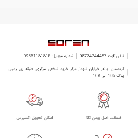
تلفن ثابت 08734244487
شماره موبایل: 09351181815
کردستان, بانه, خیابان شهدا, مرکز خرید شافعی مرکزی, طبقه زیر زمین,
پلاک 105 الی 108
ضمانت اصل بودن کالا
اﻣﮑﺎن ﺗﺤﻮﯾﻞ اﮐﺴﭙﺮس