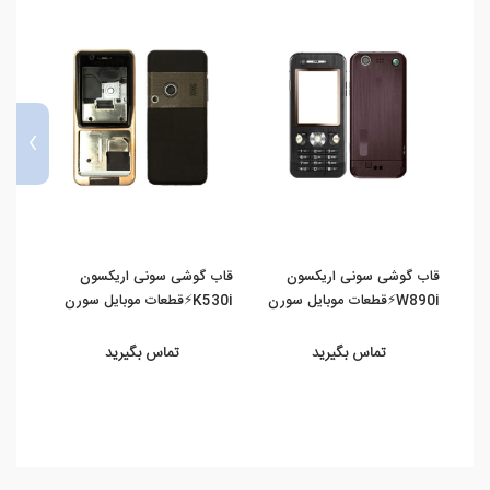
›
قاب گوشی سونی اریکسون
قاب گوشی سونی اریکسون
04 /
g ...
W890i⚡️قطعات موبایل سورن
K530i⚡️قطعات موبایل سورن
تماس بگیرید
تماس بگیرید