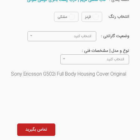
دسته بندی :
قاب شاسی فریم | درب پشت باتری گوشی سونی
انتخاب رنگ
قرمز
مشکی
وضعیت گارانتی :
انتخاب کنید
نوع و مدل | مشخصات فنی :
انتخاب کنید
Sony Ericsson G502i Full Body Housing Cover Original
تماس بگیرید