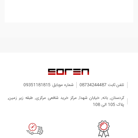
تلفن ثابت 08734244487
شماره موبایل: 09351181815
کردستان, بانه, خیابان شهدا, مرکز خرید شافعی مرکزی, طبقه زیر زمین,
پلاک 105 الی 108