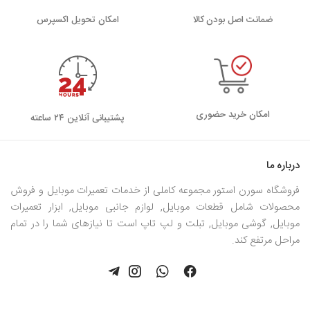
ضمانت اصل بودن کالا
اﻣﮑﺎن ﺗﺤﻮﯾﻞ اﮐﺴﭙﺮس
امکان خرید حضوری
پشتیبانی آنلاین ۲۴ ساعته
درباره ما
فروشگاه سورن استور مجموعه کاملی از خدمات تعمیرات موبایل و فروش
محصولات شامل قطعات موبایل, لوازم جانبی موبایل, ابزار تعمیرات
موبایل, گوشی موبایل, تبلت و لپ تاپ است تا نیازهای شما را در تمام
مراحل مرتفع کند.