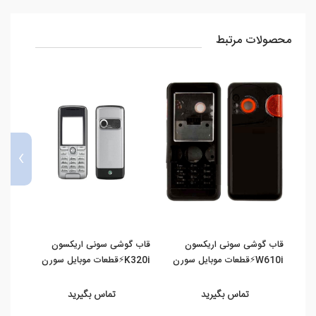
محصولات مرتبط
›
قاب گوشی سونی اریکسون
قاب گوشی سونی اریکسون
قاب 
W610i⚡️قطعات موبایل سورن
K320i⚡️قطعات موبایل سورن
K510i⚡️قطعات موب
تماس بگیرید
تماس بگیرید