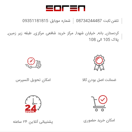
تلفن ثابت 08734244487
شماره موبایل: 09351181815
کردستان, بانه, خیابان شهدا, مرکز خرید شافعی مرکزی, طبقه زیر زمین,
پلاک 105 الی 108
ضمانت اصل بودن کالا
اﻣﮑﺎن ﺗﺤﻮﯾﻞ اﮐﺴﭙﺮس
امکان خرید حضوری
پشتیبانی آنلاین ۲۴ ساعته