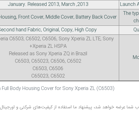
2013, January. Released 2013, March
Launch 
The typ
Full Body Housing, Front Cover, Middle Cover, Battery Back Cover
ch
Second hand Fabric, Original, Copy, High Copy
Qu
eria C6503, C6502, C6506, Sony Xperia ZL LTE, Sony
Xperia ZL HSPA+
Released as Sony Xperia ZQ in Brazil
Mo
C6503, C65023, C6506, C6502
C6503, C6506
C65023, C6502
Description Full Body Housing Cover for Sony Xperia ZL (C6503)
شما عرضه خواهد شد، پیشنهاد ما استفاده از کیفیت‌های شرکتی و اورجینال می