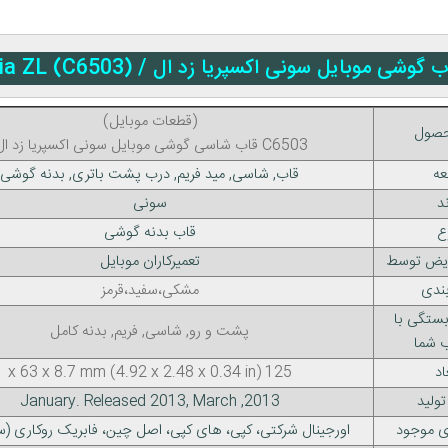
وبایل سونی اکسپریا زد ال / Sony Xperia ZL (C6503)
(قطعات موبایل)
حصول
قاب شاسی گوشی موبایل سونی اکسپریا زد ال C6503
عه
قاب, شاسی, مید فریم, درب پشت باتری, بدنه گوشی
ند
سونی
ع
قاب بدنه گوشی
ویض توسط
تعمیرکاران موبایل
بندی
مشکی،سفید،قرمز
بستگی با
پشت و رو, شاسی, فریم, بدنه کامل
ب شما
اد
125 x 63 x 8.7 mm (4.92 x 2.48 x 0.34 in)
تولید
2013, January. Released 2013, March
ی موجود
اورجینال شرکتی، کپی، های کپی، اصل چین، فابریک روکاری (س