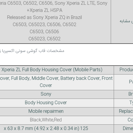
ria C6503, C6502, C6506, Sony Xperia ZL LTE, Sony
Xperia ZL HSPA+
Released as Sony Xperia ZQ in Brazil
 مشابه
C6503, C65023, C6506, C6502
C6503, C6506
​C65023, C6502
مشخصات قاب گوشی سونی اکسپریا زد ال 3
 Xperia ZL Full Body Housing Cover (Mobile Parts)
Produ
ver, Full Body, Middle Cover, Battery back Cover, Front
P
Cover
Sony
B
Body Housing Cover
T
Mobile repairmen
Replac
Black,White,Red
Co
125 x 63 x 8.7 mm (4.92 x 2.48 x 0.34 in)
Dime