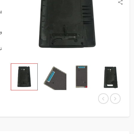
ا
و
ن