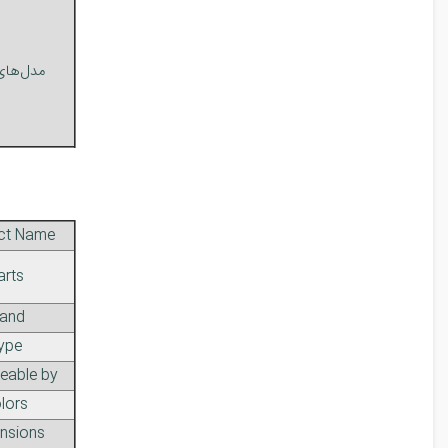
مدل‌های
ct Name
arts
rand
ype
eable by
lors
nsions