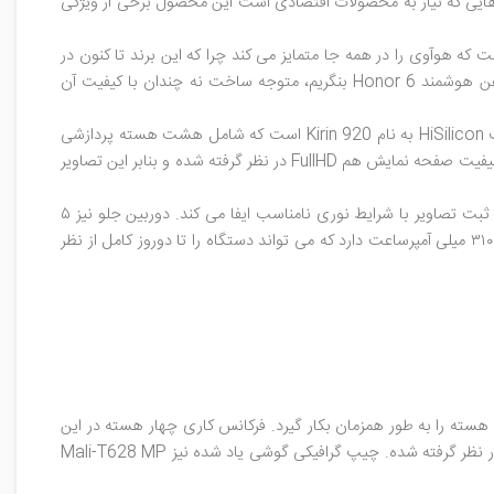
H از هوآوی را با قیمتی پایین خواهیم داشت. در بازارهایی که نیاز به محصولات اقتصادی است این محصول برخی از ویژگی
ه و به راحتی می توان آن را با سری اقتصادی اکسپریا مقایسه نمود. دو واقع برند Honor تنها نشانی است که هوآوی را در همه جا متمایز می کند چرا که این برند تا کنون در
جایی استفاده نشده بود. بنظر می رسد انتخاب این نام با استراتژی های بازاریابی این شرکت چینی همخوانی داشته باشد. اگر کمی با دقت به تلفن هوشمند Honor 6 بنگریم، متوجه ساخت نه چندان با کیفیت آن
اگر به مشخصات بنگریم بر روی کاغذ مانند همیشه هوآوی در یک تلفن هوشمند سطح بالا خوب عمل کرده. این دستگاه مجهز به چیپ اصلی ساخت HiSilicon به نام Kirin 920 است که شامل هشت هسته پردازشی
می شود. حافظه رم پردازشی محصول مورد بحث ۳ گیگابایت است و از یک صفحه نمایش ۵ اینچی بهره می برد که اندازه اکثر جیب ها خواهد شد! کیفیت صفحه نمایش هم FullHD در نظر گرفته شده و بنابر این تصاویر
دوربینی که در پشت دستگاه قرار گرفته از سنسوری ۱۳ مگاپیکسلی استفاده می کند و نیز یک فلاش ال ای دی دوگانه نیز در کنار آن نقش مهمی در ثبت تصاویر با شرایط نوری نامناسب ایفا می کند. دوربین جلو نیز ۵
مگاپکیسلی است ولی زاویه دید گسترده آن مخصوص گرفتن عکس های سلفی است. باتری در نظر گرفته شده برای honor 6 هم ظرفیتی معادل ۳۱۰۰ میلی آمپرساعت دارد که می تواند دستگاه را تا دوروز کامل از نظر
زشی است و از معماری big.LITTLE بهره برده که می تواند هر هشت هسته را به طور همزمان بکار گیرد. فرکانس کاری چهار هسته در این
پردازنده بر روی ۱/۷ گیگاهرتز تنظیم شده و از نوع Cortex-A15 است و چهار هسته سبک نیز با فرکانس کاری ۱/۳ گیگاهرتز و ازنوع Cortext-A7 در نظر گرفته شده. چیپ گرافیکی گوشی یاد شده نیز Mali-T628 MP