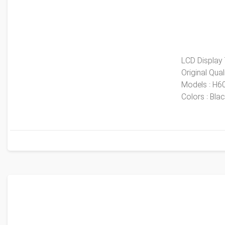
LCD Display
Original Qua
​Models : H6
​Colors : Bla