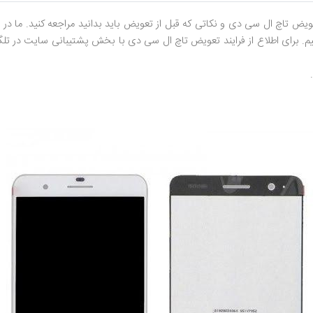
ویض تاچ ال سی دی و نکاتی که قبل از تعویض باید بدانید مراجعه کنید. ما د
یم. برای اطلاع از فرایند تعویض تاچ ال سی دی با بخش پشتیبانی سایت در تلگ