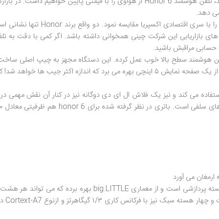
سخت افزار سطح بالا را اگر با کیفیت و طراحی سطح پایین ترکیب کنید، تلفن هوشمند onor 6
می دهد.
Honor 6 با بدنه ای شیشه ای طراحی شد
د حسابی مراقبش باشید.
چیپ اصلی Kirin 920 ساخت شرکت HiSilicon که شامل هشت هسته پردا