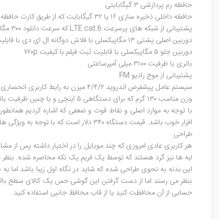
حافظه رم پردازشی ۳ گیگابایتی
حافظه داخلی ذخیره سازی ۱۶ یا ۳۲ گیگابایت که از طریق کارت حافظه جانبی Micro SD می توان آن را تا ۶۴ گیگایات دیگر افزایش داد
پشتیبانی از شبکه های پرسرعت LTE cat.6 که سرعت دانلود ۳۰۰ مگابایت بر ثانیه را پشتیبانی می کند
دوربین اصلی پشتی ۱۳ مگاپیکسلی با فلاش دوگانه ال ای دی با قابلیت ثبت فیلم با کیفیت ۱۰۸۰p
دوربین جلو ۵ مگاپیکسلی با قابلیت ثبت فیلم با کیفیت ۷۲۰p
باتری با ظرفیت ۳۱۰۰ میلی آمپرساعتی
پشتیبانی از موج رادیو FM
سیستم عامل پیشفرض اندروید ۴/۴/۲ میزن به رابط کاربری انحصاری هوآوی یعنی EmotionUI 2/3
وزن مناسب ۱۳۰ گرم که برای دستگاهی ۵ اینچی و با چنین ظرفیت باتری‌ای بسیار خوب ارزیابی می شود
با توجه به موارد اصلی و نقاط قوت و ضعفی که اشاره کردیم همانطو
افزار خوب باشد. قیمت دستگاه ۳۴۰ دلار است که با توجه به ویژگی های مثبت آن یک دستگاه اقتصادی در سطح دستگاه های رده بالاست.
طراحی
لبه ها نیز گرد هستند که توسط یک فریم یک تکه محاصره شده. بنظر م
این بدنه به نحوی طراحی شده که شاید در نگاه اول زیبا باشد ام
بنظر می رسند اما از دست گرفتن این گوشی حس یک کالای سطح بالا به
حسابی از آن محافظت کنید یا از قاب محافظ جانبی استفاده کنید.