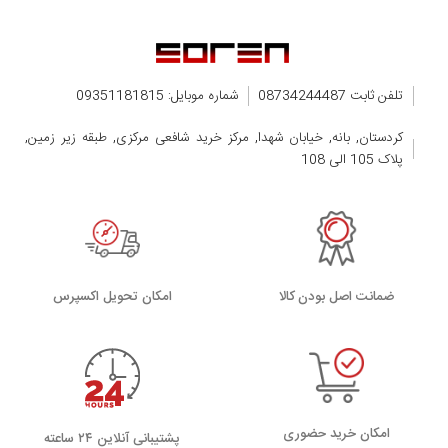
تلفن ثابت 08734244487
شماره موبایل: 09351181815
کردستان, بانه, خیابان شهدا, مرکز خرید شافعی مرکزی, طبقه زیر زمین,
پلاک 105 الی 108
ضمانت اصل بودن کالا
اﻣﮑﺎن ﺗﺤﻮﯾﻞ اﮐﺴﭙﺮس
امکان خرید حضوری
پشتیبانی آنلاین ۲۴ ساعته