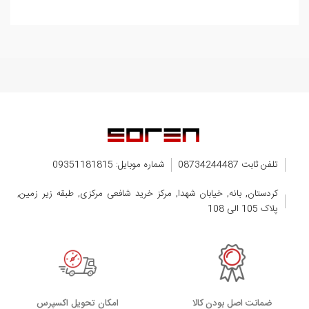
تلفن ثابت 08734244487
شماره موبایل: 09351181815
کردستان, بانه, خیابان شهدا, مرکز خرید شافعی مرکزی, طبقه زیر زمین,
پلاک 105 الی 108
ضمانت اصل بودن کالا
اﻣﮑﺎن ﺗﺤﻮﯾﻞ اﮐﺴﭙﺮس