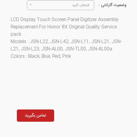
وضعیت گارانتی :
انتخاب کنید
LCD Display Touch Screen Panel Digitizer Assembly
Replacement For Honor 8X Original Quality Service
pack
​Models : JSN-L22, JSN-L42, JSN-L11, JSN-L21, JSN-
L21, JSN-L23, JSN-AL00, JSN-TL00, JSN-AL00a
​Colors : Black, Blue, Red, Pink
تماس بگیرید