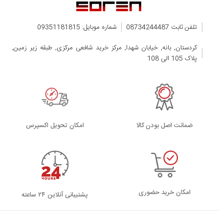
تلفن ثابت 08734244487
شماره موبایل: 09351181815
کردستان, بانه, خیابان شهدا, مرکز خرید شافعی مرکزی, طبقه زیر زمین,
پلاک 105 الی 108
ضمانت اصل بودن کالا
اﻣﮑﺎن ﺗﺤﻮﯾﻞ اﮐﺴﭙﺮس
امکان خرید حضوری
پشتیبانی آنلاین ۲۴ ساعته