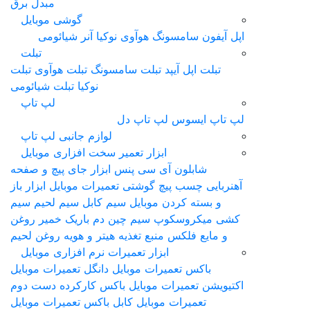
مبدل برق
گوشی موبایل
اپل آیفون
سامسونگ
هوآوی
نوکیا
آنر
شیائومی
تبلت
تبلت اپل آیپد
تبلت سامسونگ
تبلت هوآوی
تبلت
نوکیا
تبلت شیائومی
لپ تاپ
لپ‌ تاپ ایسوس
لپ تاپ دل
لوازم جانبی لپ تاپ
ابزار تعمیر سخت افزاری موبایل
شابلون آی سی
پنس
ابزار جای پیچ و صفحه
آهنربایی
چسب
پیچ گوشتی تعمیرات موبایل
ابزار باز
و بسته کردن موبایل
سیم کابل سیم لحیم سیم
کشی
ميکروسکوپ
سیم چین دم باریک
خمیر روغن
و مایع فلکس
منبع تغذیه
هیتر و هویه
روغن لحیم
ابزار تعمیرات نرم افزاری موبایل
باکس تعمیرات موبایل
دانگل تعمیرات موبایل
اکتیویشن تعمیرات موبایل
باکس کارکرده دست دوم
تعمیرات موبایل
کابل باکس تعمیرات موبایل