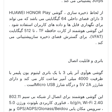
30fps پشتیبانی می کند .
از لحاظ ذخیره سازی ، گوشی HUAWEI HONOR Play
3 دارای فضای داخلی 64 گیگابایتی می باشد که می تواند
برای نگهداری فایل ها و داده های کاربران استفاده شود .
این گوشی هوشمند از کارت حافظه TF ، تا 512 گیگابایت
(VFAT)، برای گسترش فضای ذخیره سازیپشتیبانی می
کند .
باتری و قابلیت اتصال
گوشی هوآوی آنر پلی 3 با یک باتری لیتیوم یون پلیمر با
ظرفیت 4000 میلی آمپر ساعت کار می کند و دارای
شارژر 5V 2A و درگاه شارژ Micro USBاست .
این گوشی هوشمند برای اتصال از شبکه بی سیم 802.11
b/g/n, Wi-Fi 2.4G ، فناوری کاربردی بلوتوث ورژن 5.0
، سرویس مکان یابی GPS/AGPS/Glonass/Beidou و یو