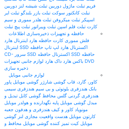
فریم تبلت
ماژول دوربین تبلت
شیشه لنز دوربین
تبلت
کانکتور سوکت تبلت
بازر بلندگو تبلت
ایر
اسپیکر تبلت
میکروفن تبلت
هلدر مموری و سیم
کارت تبلت
قلم اس‎پن تبلت
ویبراتور تبلت
پیچ تبلت
حافظه و تجهیزات ذخیره‌سازی اطلاعات
فلش مموری
کارت حافظه
هارد اینترنال
هارد
اکسترنال
هارد لپ تاپ
حافظه SSD اینترنال
حافظه SSD اکسترنال
حافظه SSD سرور
CD-
DVD
باکس هارد
داک هارد
لوازم جانبی تجهیزات
ذخیره سازی
لوازم جانبی موبایل
کاور، گارد، قاب گوشی
شارژر گوشی موبایل
پاور
بانک
هندزفری بلوتوثی و بی سیم
هندزفری سیمی
هندزفری گردنی
گلس محافظ گوشی
کابل تبدیل و
مبدل گوشی موبایل
پایه نگهدارنده و هولدر موبایل
مونوپاد
کاور و کیف هندزفری و هدفون
جعبه
کارتون موبایل
هدست واقعیت مجازی
لنز گوشی
موبایل
کیت تمیز کننده گوشی موبایل
محافظ و