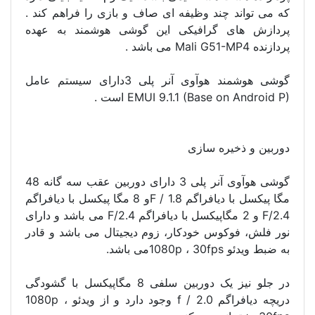
که می تواند چند وظیفه ای صاف و بازی را فراهم کند .
پردازش های گرافیکی این گوشی هوشمند به عهده
پردازنده Mali G51-MP4 می باشد .
گوشی هوشمند هوآوی آنر پلی 3دارای سیستم عامل
EMUI 9.1.1 (Base on Android P) است .
دوربین و ذخیره سازی
گوشی هوآوی آنر پلی 3 دارای دوربین عقب سه گانه 48
مگا پیکسل با دیافراگم F / 1.8و 8 مگا پیکسل با دیافراگم
F/2.4 و 2 مگاپیکسل با دیافراگم F/2.4 می باشد و دارای
نور فلش، فوکوس خودکار، زوم دیجیتال می باشد و قادر
به ضبط ویدئو 1080p ، 30fpsمی باشد.
در جلو نیز یک دوربین سلفی 8 مگاپیکسل با گشودگی
دریچه دیافراگم f / 2.0 وجود دارد و از ویدئو 1080p ،