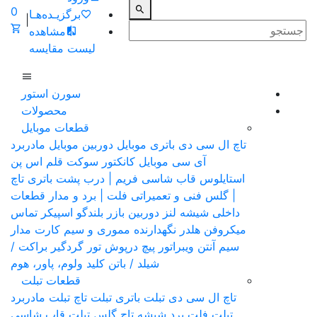
0
برگزیـده‌هـا
|
مشاهده
لیست مقایسه
سورن استور
محصولات
قطعات موبایل
تاچ ال سی دی
باتری موبایل
دوربین موبایل
مادربرد
آی سی موبایل
کانکتور سوکت
قلم اس پن
استایلوس
قاب شاسی فریم | درب پشت باتری
تاچ
| گلس فنی و تعمیراتی
فلت | برد و مدار قطعات
داخلی
شیشه لنز دوربین
بازر بلندگو
اسپیکر تماس
میکروفن
هلدر نگهدارنده مموری و سیم کارت
مدار
سیم آنتن
ویبراتور
پیچ
درپوش
تور گردگیر
براکت /
شیلد / باتن
کلید ولوم، پاور، هوم
قطعات تبلت
تاچ ال سی دی تبلت
باتری تبلت
تاچ تبلت
مادربرد
تبلت
فلت برد
شیشه تاچ گلس تبلت
قاب شاسی