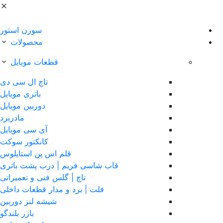
سورن استور
محصولات
قطعات موبایل
تاچ ال سی دی
باتری موبایل
دوربین موبایل
مادربرد
آی سی موبایل
کانکتور سوکت
قلم اس پن استایلوس
قاب شاسی فریم | درب پشت باتری
تاچ | گلس فنی و تعمیراتی
فلت | برد و مدار قطعات داخلی
شیشه لنز دوربین
بازر بلندگو