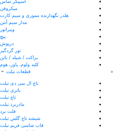
اسپیکر تماس
میکروفن
هلدر نگهدارنده مموری و سیم کارت
مدار سیم آنتن
ویبراتور
پیچ
درپوش
تور گردگیر
براکت / شیلد / باتن
کلید ولوم، پاور، هوم
قطعات تبلت
تاچ ال سی دی تبلت
باتری تبلت
تاچ تبلت
مادربرد تبلت
فلت برد
شیشه تاچ گلس تبلت
قاب شاسی فریم تبلت