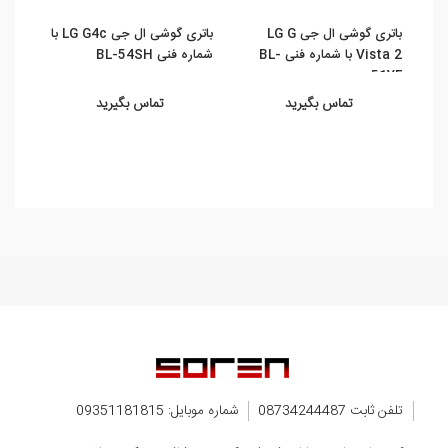
باتری گوشی ال جی LG G
باتری گوشی ال جی LG G4c با
Vista 2 با شماره فنی BL-
شماره فنی BL-54SH
شماره ف
51YF
تماس بگیرید
تماس بگیرید
تلفن ثابت 08734244487
شماره موبایل: 09351181815