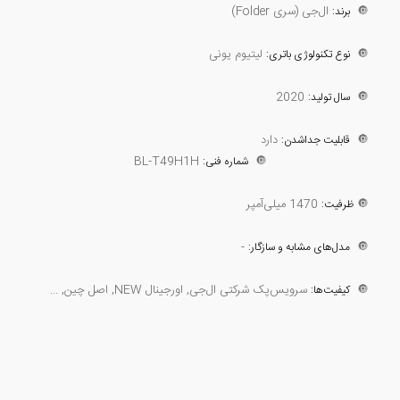
🔘
ال‌جی (سری Folder)
برند:
🔘
لیتیوم یونی
نوع تکنولوژی باتری:
2020
🔘
سال تولید:
🔘
دارد
قابلیت جداشدن:
BL-T49H1H
🔘
شماره فنی:
🔘
1470 میلی‌آمپر
ظرفیت:
-
🔘
مدل‌های مشابه و سازگار:
🔘
سرویس‌پک شرکتی ال‌جی, اورجینال NEW, اصل چین, ...
کیفیت‌ها: