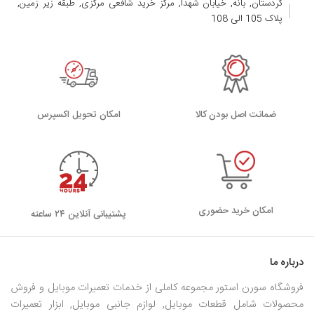
کردستان, بانه, خیابان شهدا, مرکز خرید شافعی مرکزی, طبقه زیر زمین,
پلاک 105 الی 108
ضمانت اصل بودن کالا
اﻣﮑﺎن ﺗﺤﻮﯾﻞ اﮐﺴﭙﺮس
امکان خرید حضوری
پشتیبانی آنلاین ۲۴ ساعته
درباره ما
فروشگاه سورن استور مجموعه کاملی از خدمات تعمیرات موبایل و فروش
محصولات شامل قطعات موبایل, لوازم جانبی موبایل, ابزار تعمیرات